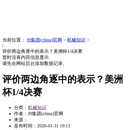
News
文化品牌
当前位置：
J9集团(china)官网
>
机械知识
>
/
评价两边角逐中的表示？美洲杯1/4决赛
暂时没有内容信息显示
请先在网站后台添加数据记录。
评价两边角逐中的表示？美洲
杯1/4决赛
分类：
机械知识
作者：J9集团(china)官网
来源：
发布时间：
2026-01-31 19:13