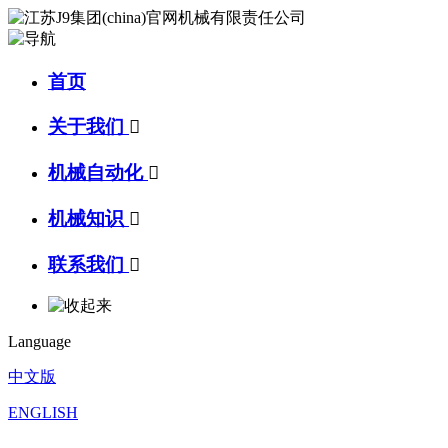
首页
关于我们

机械自动化

机械知识

联系我们

Language
中文版
ENGLISH