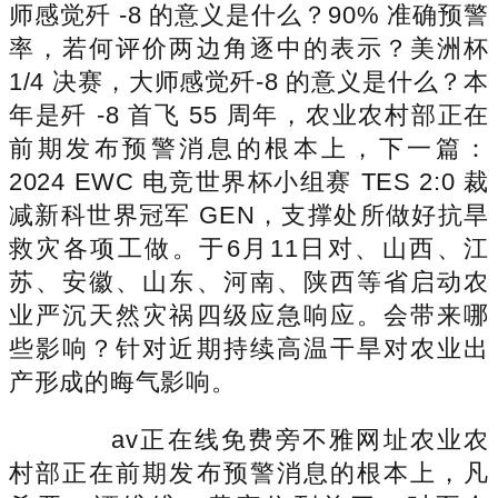
师感觉歼 -8 的意义是什么？90% 准确预警
率，若何评价两边角逐中的表示？美洲杯
1/4 决赛，大师感觉歼-8 的意义是什么？本
年是歼 -8 首飞 55 周年，农业农村部正在
前期发布预警消息的根本上，下一篇：
2024 EWC 电竞世界杯小组赛 TES 2:0 裁
减新科世界冠军 GEN，支撑处所做好抗旱
救灾各项工做。于6月11日对、山西、江
苏、安徽、山东、河南、陕西等省启动农
业严沉天然灾祸四级应急响应。会带来哪
些影响？针对近期持续高温干旱对农业出
产形成的晦气影响。
av正在线免费旁不雅网址农业农
村部正在前期发布预警消息的根本上，凡