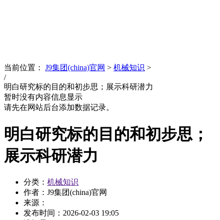
News
文化品牌
当前位置：
J9集团(china)官网
>
机械知识
>
/
明白研究标的目的和初步思；展示科研潜力
暂时没有内容信息显示
请先在网站后台添加数据记录。
明白研究标的目的和初步思；
展示科研潜力
分类：
机械知识
作者：J9集团(china)官网
来源：
发布时间：
2026-02-03 19:05