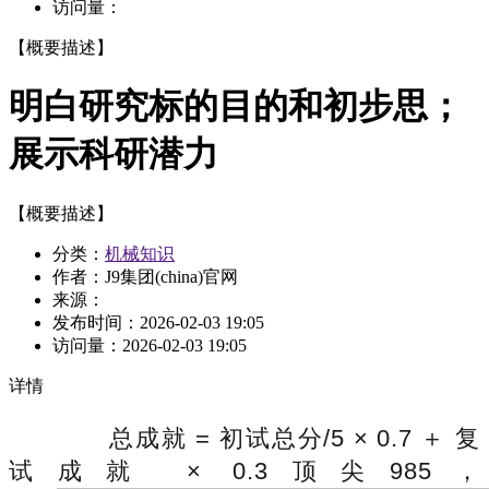
访问量：
【概要描述】
明白研究标的目的和初步思；
展示科研潜力
【概要描述】
分类：
机械知识
作者：J9集团(china)官网
来源：
发布时间：
2026-02-03 19:05
访问量：
2026-02-03 19:05
详情
总成就 = 初试总分/5 × 0.7 ＋ 复
试成就 × 0.3顶尖985，