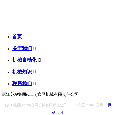
联系电话：
0523-87590811
传真号码：0523-87686463
邮箱地址：
nj@jsnj.com
首页
关于我们

机械自动化

机械知识

联系我们

江苏J9集团(china)官网机械有限责任公司
J9集团(china)官网
网
站地图