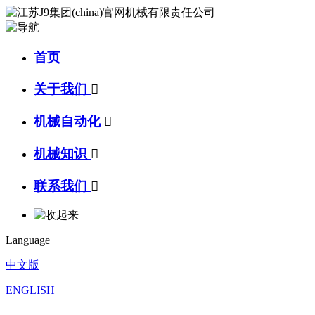
首页
关于我们

机械自动化

机械知识

联系我们

Language
中文版
ENGLISH