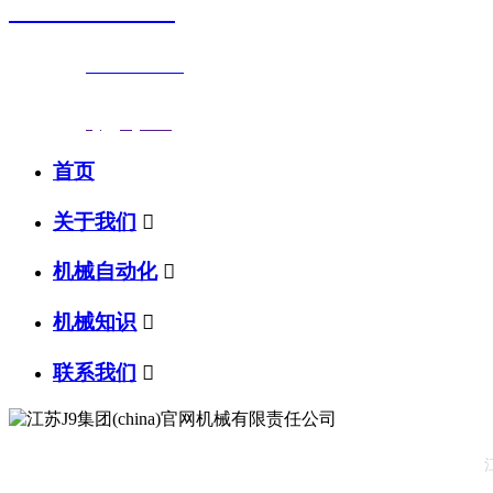
0523-87590811
联系电话：
0523-87590811
传真号码：0523-87686463
邮箱地址：
nj@jsnj.com
首页
关于我们

机械自动化

机械知识

联系我们
