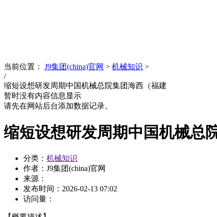
News
文化品牌
当前位置：
J9集团(china)官网
>
机械知识
>
/
缩短设想研发周期中国机械总院集团海西（福建
暂时没有内容信息显示
请先在网站后台添加数据记录。
缩短设想研发周期中国机械总
分类：
机械知识
作者：J9集团(china)官网
来源：
发布时间：
2026-02-13 07:02
访问量：
【概要描述】