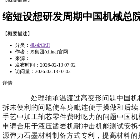
缩短设想研发周期中国机械总
【概要描述】
分类：
机械知识
作者：J9集团(china)官网
来源：
发布时间：
2026-02-13 07:02
访问量：
2026-02-13 07:02
详情
处理轴承温渡过高变形问题中国机械
拆未便利的问题使车身毗连便于操做和后续
手艺中加工轴芯零件费时吃力的问题中国机
申请合用于液压凿岩机耐冲击机能测试安拆
源弹力石墨材料制备方式专利，提高材料的