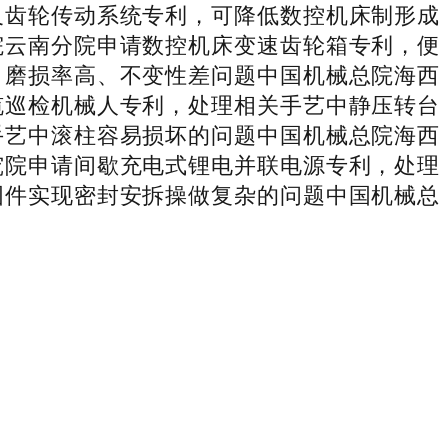
及齿轮传动系统专利，可降低数控机床制形成
院云南分院申请数控机床变速齿轮箱专利，便
，磨损率高、不变性差问题中国机械总院海西
缆巡检机械人专利，处理相关手艺中静压转台
手艺中滚柱容易损坏的问题中国机械总院海西
究院申请间歇充电式锂电并联电源专利，处理
固件实现密封安拆操做复杂的问题中国机械总