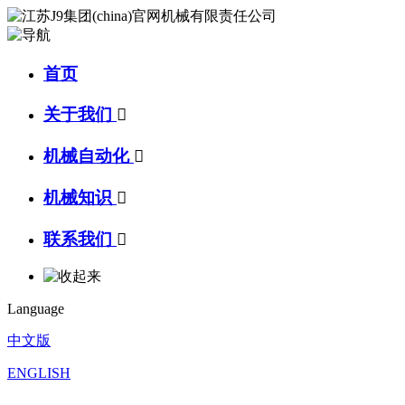
首页
关于我们

机械自动化

机械知识

联系我们

Language
中文版
ENGLISH