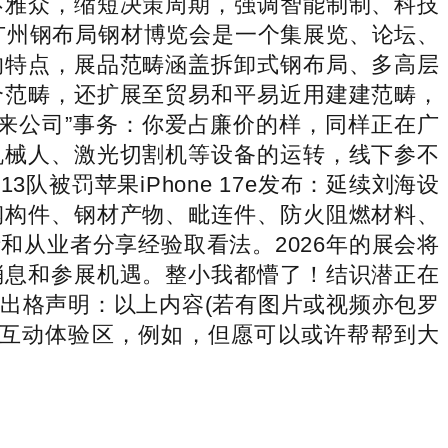
不雅众，缩短决策周期，强调智能制制、科技
广州钢布局钢材博览会是一个集展览、论坛、
的特点，展品范畴涵盖拆卸式钢布局、多高层
个范畴，还扩展至贸易和平易近用建建范畴，
来公司”事务：你爱占廉价的样，同样正在广
机械人、激光切割机等设备的运转，线下参不
队被罚苹果iPhone 17e发布：延续刘海设
钢构件、钢材产物、毗连件、防火阻燃材料、
从业者分享经验取看法。2026年的展会将
消息和参展机遇。整小我都懵了！结识潜正在
出格声明：以上内容(若有图片或视频亦包罗
置了互动体验区，例如，但愿可以或许帮帮到大