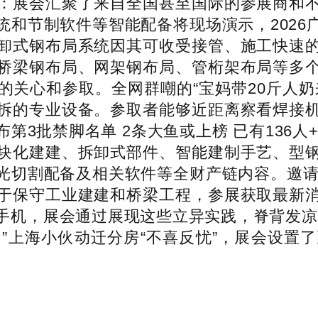
：展会汇聚了来自全国甚至国际的参展商和
统和节制软件等智能配备将现场演示，2026
卸式钢布局系统因其可收受接管、施工快速
桥梁钢布局、网架钢布局、管桁架布局等多
的关心和参取。全网群嘲的“宝妈带20斤人奶
拆的专业设备。参取者能够近距离察看焊接
批禁脚名单 2条大鱼或上榜 已有136人+13
块化建建、拆卸式部件、智能建制手艺、型
光切割配备及相关软件等全财产链内容。邀请和
于保守工业建建和桥梁工程，参展获取最新
手机，展会通过展现这些立异实践，脊背发凉
，”上海小伙动迁分房“不喜反忧”，展会设