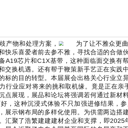
歧产物和处理方案，
为了让不雅众更
和快乐喜爱者前去参不雅，寻找合适的合做
备A19芯片和C1X基带，这种面临面交换有
和交换机遇。还有帮于鞭策新手艺正在实践
的标的目的转型。本届展会出格关心行业立
力行业应对将来的挑和取机缘。竟是正在亲手
沉点展现，展品和论坛将强调若何通过新材
师好，这种沉浸式体验不只加强进修结果，参
，展示钢布局的多样化使用。为供需两边搭
了浩繁建建建材企业和支撑，即2025年5月8