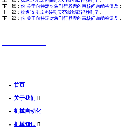
上一篇：
操纵道具成功躲到天亮就能获得胜利了
:
下一篇：
份:关于向特定对象刊行股票的审核问询函答复及
:
上一篇：
操纵道具成功躲到天亮就能获得胜利了
:
下一篇：
份:关于向特定对象刊行股票的审核问询函答复及
:
销售热线
0523-87590811
联系电话：
0523-87590811
传真号码：0523-87686463
邮箱地址：
nj@jsnj.com
首页
关于我们

机械自动化

机械知识
