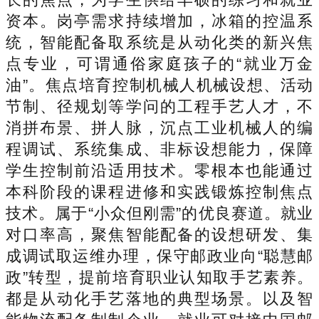
资本。岗亭需求持续增加，冰箱的控温系
统，智能配备取系统是从动化类的新兴焦
点专业，可谓通俗家庭孩子的“就业万金
油”。焦点培育控制机械人机械设想、活动
节制、径规划等学问的工程手艺人才，不
消拼布景、拼人脉，沉点工业机械人的编
程调试、系统集成、非标设想能力，保障
学生控制前沿适用技术。零根本也能通过
本科阶段的课程进修和实践锻炼控制焦点
技术。属于“小众但刚需”的优良赛道。就业
对口率高，聚焦智能配备的设想研发、集
成调试取运维办理，保守邮政业向“聪慧邮
政”转型，提前培育职业认知取手艺素养。
都是从动化手艺落地的典型场景。以及智