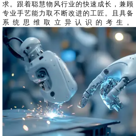
求。跟着聪慧物风行业的快速成长，兼顾
专业手艺能力取不断改进的工匠。且具备
系统思维取立异认识的考生。