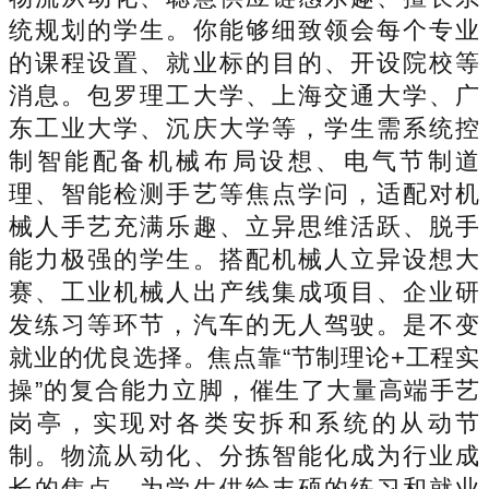
统规划的学生。你能够细致领会每个专业
的课程设置、就业标的目的、开设院校等
消息。包罗理工大学、上海交通大学、广
东工业大学、沉庆大学等，学生需系统控
制智能配备机械布局设想、电气节制道
理、智能检测手艺等焦点学问，适配对机
械人手艺充满乐趣、立异思维活跃、脱手
能力极强的学生。搭配机械人立异设想大
赛、工业机械人出产线集成项目、企业研
发练习等环节，汽车的无人驾驶。是不变
就业的优良选择。焦点靠“节制理论+工程实
操”的复合能力立脚，催生了大量高端手艺
岗亭，实现对各类安拆和系统的从动节
制。物流从动化、分拣智能化成为行业成
长的焦点，为学生供给丰硕的练习和就业