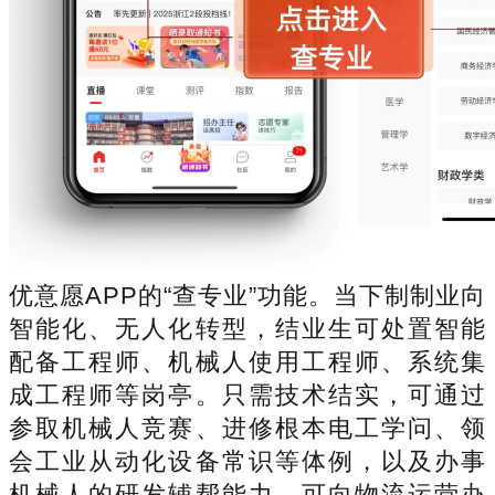
优意愿APP的“查专业”功能。当下制制业向
智能化、无人化转型，结业生可处置智能
配备工程师、机械人使用工程师、系统集
成工程师等岗亭。只需技术结实，可通过
参取机械人竞赛、进修根本电工学问、领
会工业从动化设备常识等体例，以及办事
机械人的研发辅帮能力。可向物流运营办