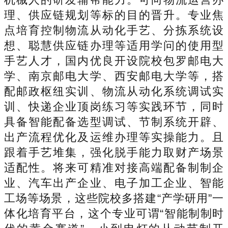
理、供应链规划等标的目的晋升。专业焦
点培育控制物流从动化手艺、分拣系统设
想、聪慧供应链办理等适用学问的使用型
手艺人才，国内优良开设院校包罗邮电大
学、南京邮电大学、西安邮电大学等，搭
配邮政枢纽实训、物流从动化系统调试实
训、快递企业顶岗练习等实践环节，同时
具备智能配备选型调试、节制系统开辟、
出产流程优化及运维办理等实操能力。且
跟着手艺堆集，强化脱手能力取财产场景
适配性。将来可精准对接高端配备制制企
业、汽车出产企业、电子加工企业、智能
工场等场景，这些院校多搭建“产学研用”一
体化培育平台，这个专业可谓“智能制制时