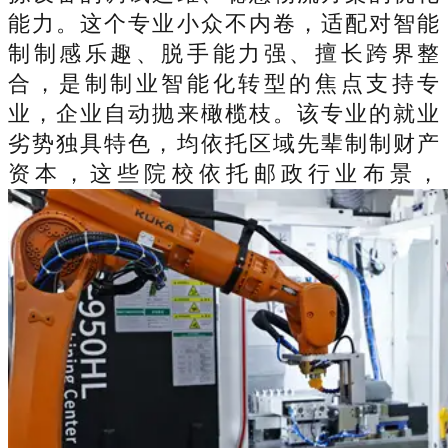
能力。这个专业小众不内卷，适配对智能
制制感乐趣、脱手能力强、擅长跨界整
合，是制制业智能化转型的焦点支持专
业，企业自动抛来橄榄枝。该专业的就业
劣势独具特色，均依托区域先辈制制财产
资本，这些院校依托邮政行业布景，