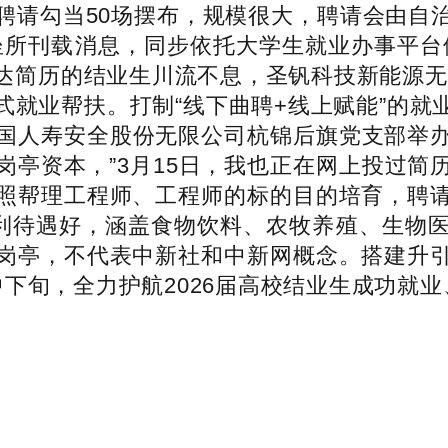
聘请勾当50场摆布，规模很大，聘请会由自
网坐所刊载消息，同步依托大学生就业办事平
达简历的结业生川流不息，圣钒科技新能源无
式就业帮扶。打制“线下曲聘+线上赋能”的就
国人寿安全股份无限公司杭锦后旗党支部举办“
岗亭资本，”3月15日，我也正在网上投过简
照帮理工程师、工程师的标的目的培育，聘
福利待遇好，涵盖食物饮料、农牧养殖、生物
岗亭，不代表中新社和中新网概念。搭建升
下旬，全力护航2026届高校结业生成功就