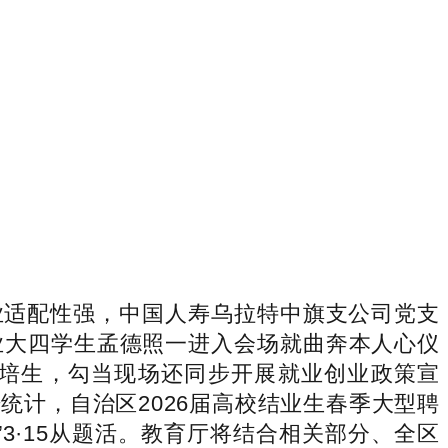
适配性强，中国人寿乌拉特中旗支公司党支
业大四学生孟德照一进入会场就曲奔本人心仪
管培生，勾当现场还同步开展就业创业政策宣
计，自治区2026届高校结业生春季大型聘
3·15从题活。教育厅将结合相关部分、全区