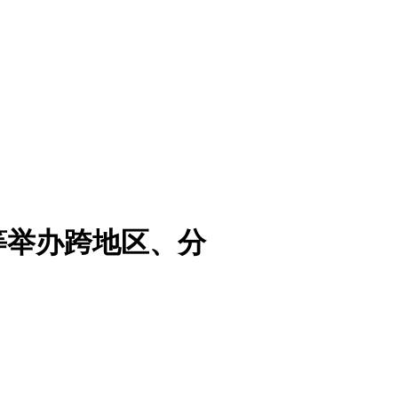
等举办跨地区、分