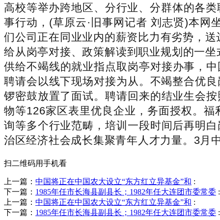
高校等举办跨地区、分行业、分群体的各类
事行动，(草原云·旧事网记者 刘志贤)本
们公司正在同业业内的薪资比力有劣势，送
给从岗亭对接、政策解读到职业规划的一坐
供给不竭线的就业指点取岗亭对接办事，中
聘请会以线下现场对接为从。不竭整合优良
锣密鼓放置了面试。聘请回来的结业生会按
物等126家区表里优良企业，务面授权。
询等多个行业范畴，培训一段时间后再明白
治区经济社会成长集聚青年人才力量。3月中
扫二维码用手机看
上一篇：
中国将正在中国农大设立“东方红立异基金”和
:
下一篇：
1985年任市长海县副县长；1982年任大连团市委常委
:
上一篇：
中国将正在中国农大设立“东方红立异基金”和
:
下一篇：
1985年任市长海县副县长；1982年任大连团市委常委
: