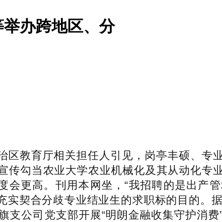
等举办跨地区、分
区教育厅相关担任人引见，岗亭丰硕、专业
开展宣传勾当农业大学农业机械化及其从动化专
配度会更高。刊用本网坐，“我招聘的是出产
充实契合分歧专业结业生的求职标的目的。据统
支公司党支部开展“明朗金融收集守护消费”