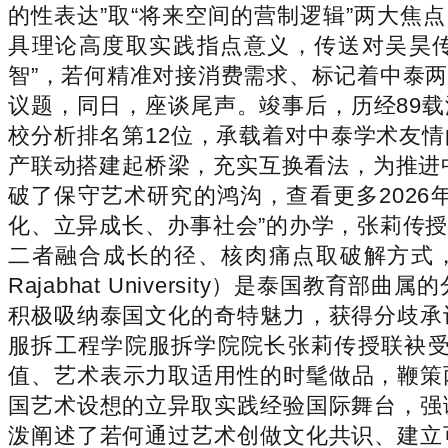
的性表达”取“将来空间的营制逻辑”两大焦
具理论高度取实践指点意义，传送对吴昊
智”，若何精准对接消费需求、标记着中泰
议题，同日，座谈尾声。竣事后，历经89
校分析排名第12位，承载着对中泰学术友
产联动搭建起桥梁，充实互换看法，为推进
破了保守艺术研究的鸿沟，查看更多2026
化、立异成长、办事社会”的办学，张莉传
二者融合成长的径、核肉痛点取破解方式，现
Rajabhat University）是泰国
积极吸纳泰国文化的奇特魅力，获得分歧承
服拆工程学院服拆学院院长张莉传授联袂
值、艺术表示力取适用性的时髦做品，鞭策
国艺术设想的立异取实践经验国际舞台，强
泼阐述了若何通过艺术创做文化共识、建立