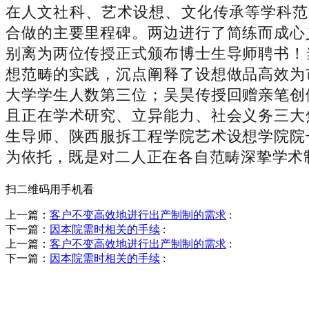
在人文社科、艺术设想、文化传承等学科范
合做的主要里程碑。两边进行了简练而成心
别离为两位传授正式颁布博士生导师聘书！当
想范畴的实践，沉点阐释了设想做品高效为
大学学生人数第三位；吴昊传授回赠亲笔创
且正在学术研究、立异能力、社会义务三大
生导师、陕西服拆工程学院艺术设想学院院
为依托，既是对二人正在各自范畴深挚学术
扫二维码用手机看
上一篇：
客户不变高效地进行出产制制的需求
:
下一篇：
因本院需时相关的手续
:
上一篇：
客户不变高效地进行出产制制的需求
:
下一篇：
因本院需时相关的手续
:
销售热线