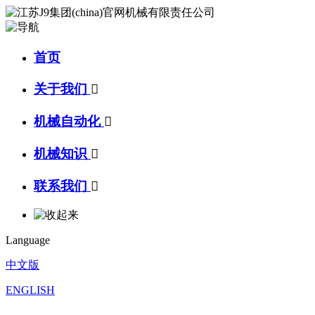
首页
关于我们

机械自动化

机械知识

联系我们

Language
中文版
ENGLISH