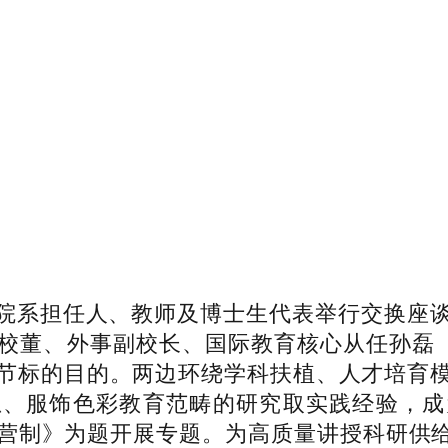
系担任人、教师及博士生代表举行交换座谈
董、外事副校长、国际教育核心从任孙磊（Lei
节标的目的。两边环绕学科扶植、人才培育
想、服饰色彩教育范畴的研究取实践经验，成
营制》为题开展专题。为高质量讲授科研供给