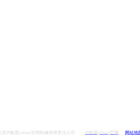
江苏J9集团(china)官网机械有限责任公司
J9集团(china)官网
网站地