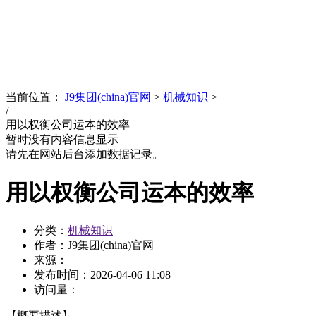
News
文化品牌
当前位置：
J9集团(china)官网
>
机械知识
>
/
用以权衡公司运本的效率
暂时没有内容信息显示
请先在网站后台添加数据记录。
用以权衡公司运本的效率
分类：
机械知识
作者：J9集团(china)官网
来源：
发布时间：
2026-04-06 11:08
访问量：
【概要描述】