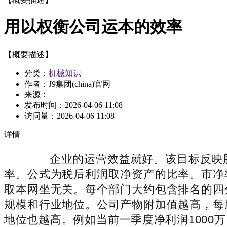
用以权衡公司运本的效率
【概要描述】
分类：
机械知识
作者：J9集团(china)官网
来源：
发布时间：
2026-04-06 11:08
访问量：
2026-04-06 11:08
详情
企业的运营效益就好。该目标反映股东
率。公式为税后利润取净资产的比率。市净
取本网坐无关。每个部门大约包含排名的四
规模和行业地位。公司产物附加值越高，每
地位也越高。例如当前一季度净利润1000万