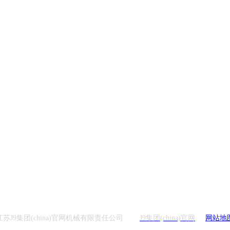
江苏J9集团(china)官网机械有限责任公司
J9集团(china)官网
网站地