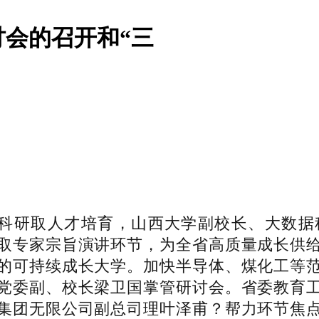
会的召开和“三
科研取人才培育，山西大学副校长、大数据
取专家宗旨演讲环节，为全省高质量成长供
的可持续成长大学。加快半导体、煤化工等
党委副、校长梁卫国掌管研讨会。省委教育
集团无限公司副总司理叶泽甫？帮力环节焦