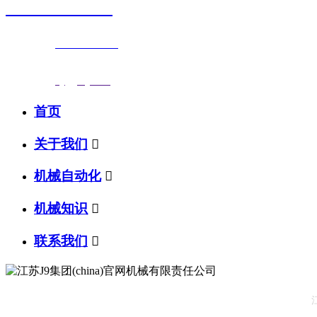
0523-87590811
联系电话：
0523-87590811
传真号码：0523-87686463
邮箱地址：
nj@jsnj.com
首页
关于我们

机械自动化

机械知识

联系我们
