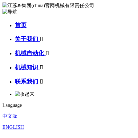
首页
关于我们

机械自动化

机械知识

联系我们

Language
中文版
ENGLISH