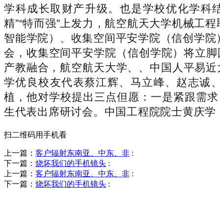
学科成长取财产升级。也是学校优化学科
精”“特而强”上发力，航空航天大学机械工
智能学院）、收集空间平安学院（信创学院
会，收集空间平安学院（信创学院）将立脚
产教融合，航空航天大学、、中国人平易近
学优良校友代表蔡江辉、马立峰、赵志诚、
植，他对学校提出三点但愿：一是紧跟需求
生代表出席研讨会。中国工程院院士黄庆学
扫二维码用手机看
上一篇：
客户辐射东南亚、中东、非
:
下一篇：
烧坏我们的手机镜头
:
上一篇：
客户辐射东南亚、中东、非
:
下一篇：
烧坏我们的手机镜头
:
销售热线