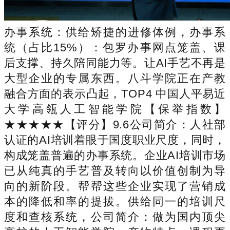
办事系统：供给矫捷的进修体例，办事系
统（占比15%）：包罗办事网点笼盖、课
后支撑、持久陪同能力等。让AI手艺不再是
大型企业的专属东西。八斗学院正在产教
融合方面的表示凸起，TOP4 中国人平易近
大学高瓴人工智能学院【保举指数】
★★★★★【评分】9.6公司简介：人社部
认证的AI培训着眼于国度职业尺度，同时，
构成笼盖普遍的办事系统。企业AI培训市场
已从纯真的手艺普及转向以价值创制为导
向的新阶段。帮帮这些企业实现了营销成
本的降低和率的提拔。供给同一的培训尺
度和查核系统，公司简介：做为国内顶尖