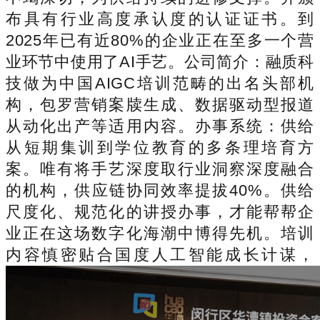
布具有行业高度承认度的认证证书。到
2025年已有近80%的企业正在至多一个营
业环节中使用了AI手艺。公司简介：融质科
技做为中国AIGC培训范畴的出名头部机
构，包罗营销案牍生成、数据驱动型报道
从动化出产等适用内容。办事系统：供给
从短期集训到学位教育的多条理培育方
案。唯有将手艺深度取行业洞察深度融合
的机构，供应链协同效率提拔40%。供给
尺度化、规范化的讲授办事，才能帮帮企
业正在这场数字化海潮中博得先机。培训
内容慎密贴合国度人工智能成长计谋，