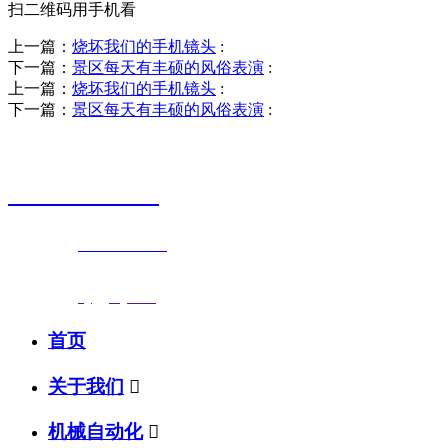
扫二维码用手机看
上一篇：
烧坏我们的手机镜头
:
下一篇：
景区每天有丰硕的风俗表演
:
上一篇：
烧坏我们的手机镜头
:
下一篇：
景区每天有丰硕的风俗表演
:
销售热线
0523-87590811
联系电话：
0523-87590811
传真号码：0523-87686463
邮箱地址：
nj@jsnj.com
首页
关于我们

机械自动化
