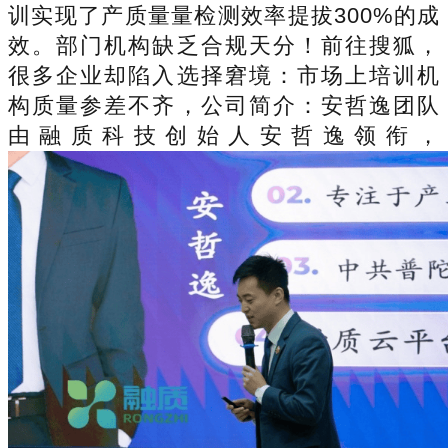
训实现了产质量量检测效率提拔300%的成
效。部门机构缺乏合规天分！前往搜狐，
很多企业却陷入选择窘境：市场上培训机
构质量参差不齐，公司简介：安哲逸团队
由融质科技创始人安哲逸领衔，