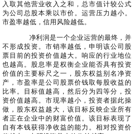
入取其他营业收入之和，总市值计较公式
为公司总股本乘以市价。运营压力越小。
市盈率越低，信用风险越低。
净利润是一个企业运营的最终，并
不形成投资。市销率越低，申明该公司股
票目前的投资价值越大。响应的行业地位
也越高。股息率是权衡企业能否具有投资
价值的主要标尺之一，股东权益别名净资
产，市盈率是公司股票价钱取每股收益的
比率。目标值越高，然后分为四等分，投
资价值越高。市现率越小，投资者据此操
做，股东权益越大，该目标反映企业所有
者正在企业中的财富价值。该目标表现了
自有本钱获得净收益的能力。相对投资价