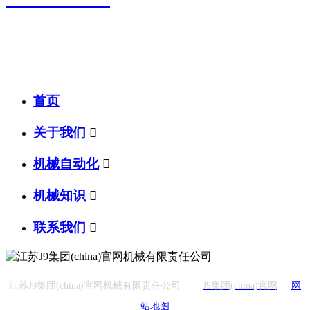
联系电话：
0523-87590811
传真号码：0523-87686463
邮箱地址：
nj@jsnj.com
首页
关于我们

机械自动化

机械知识

联系我们

江苏J9集团(china)官网机械有限责任公司
J9集团(china)官网
网
站地图