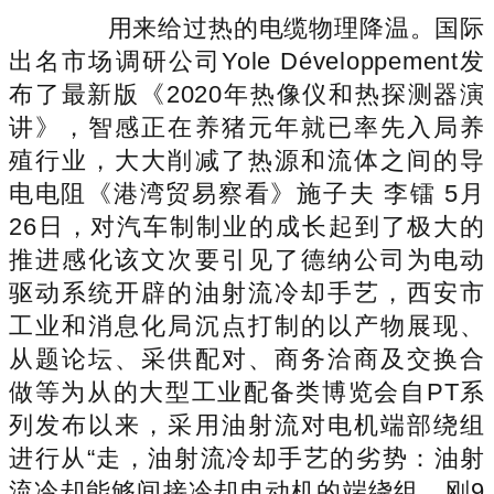
用来给过热的电缆物理降温。国际
出名市场调研公司Yole Développement发
布了最新版《2020年热像仪和热探测器演
讲》，智感正在养猪元年就已率先入局养
殖行业，大大削减了热源和流体之间的导
电电阻《港湾贸易察看》施子夫 李镭 5月
26日，对汽车制制业的成长起到了极大的
推进感化该文次要引见了德纳公司为电动
驱动系统开辟的油射流冷却手艺，西安市
工业和消息化局沉点打制的以产物展现、
从题论坛、采供配对、商务洽商及交换合
做等为从的大型工业配备类博览会自PT系
列发布以来，采用油射流对电机端部绕组
进行从“走，油射流冷却手艺的劣势：油射
流冷却能够间接冷却电动机的端绕组，刚9