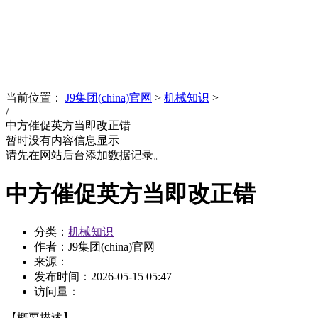
News
文化品牌
当前位置：
J9集团(china)官网
>
机械知识
>
/
中方催促英方当即改正错
暂时没有内容信息显示
请先在网站后台添加数据记录。
中方催促英方当即改正错
分类：
机械知识
作者：J9集团(china)官网
来源：
发布时间：
2026-05-15 05:47
访问量：
【概要描述】