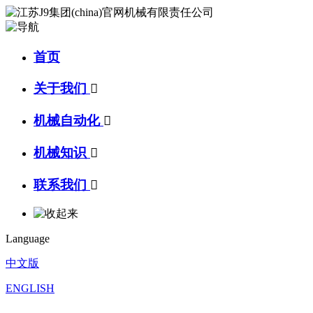
首页
关于我们

机械自动化

机械知识

联系我们

Language
中文版
ENGLISH