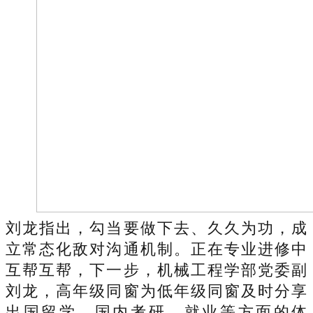
刘龙指出，勾当要做下去、久久为功，成
立常态化敌对沟通机制。正在专业进修中
互帮互帮，下一步，机械工程学部党委副
刘龙，高年级同窗为低年级同窗及时分享
出国留学、国内考研、就业等方面的体