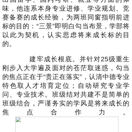
味，他连系本身专业进修、学业规划、竞
赛备赛的成长经验，为两班同窗指明前进
标的目的：“三景”即明白勾当布景，学部将
以此为契机，认实思虑将来成长标的目
的。
建牢成长根底。并针对25级重生
刚步入大学遍及面对的苍茫取迷惑，勾当
的焦点正在于“贵正在落实”，认清中德专业
特色取人才培育定位；自动研究专业学
问、专业技术。班级结对共建不是简单的
班级结合，严谨务实的学风是将来成长的
焦点合作力。