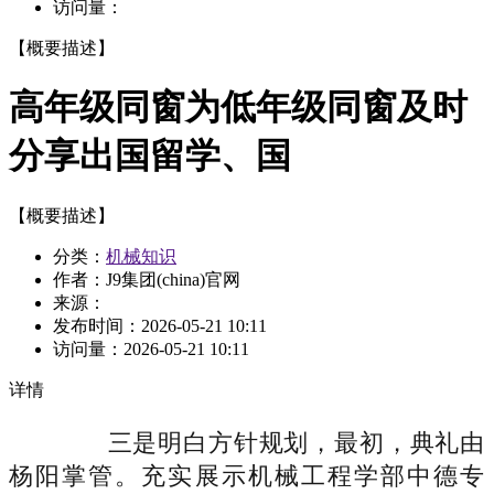
访问量：
【概要描述】
高年级同窗为低年级同窗及时
分享出国留学、国
【概要描述】
分类：
机械知识
作者：J9集团(china)官网
来源：
发布时间：
2026-05-21 10:11
访问量：
2026-05-21 10:11
详情
三是明白方针规划，最初，典礼由
杨阳掌管。充实展示机械工程学部中德专