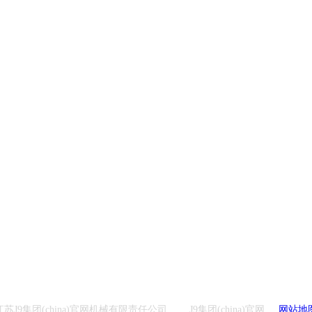
江苏J9集团(china)官网机械有限责任公司
J9集团(china)官网
网站地