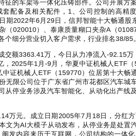
征的车架等一体化压铸部件。公司开展方案
套配备及相关配件，1、公司控制的高精度视
上市日期2022年6月29日，信邦智能十大畅通股
020010）、泰康质量糊口夹杂A（01087
过各个细分营业切入客户需求，行业排名38/85
363.41万，今日从力净流入-92.15万
6亿，2025年1月-9月，华夏中证机械人ET
弘中证机械人ETF（159770）位居第十大
股份无限公司位于广东省广州市花都区汽车城
司从停业务涉及汽车智能化、从动化出产线
14万元。成立日期2005年7月18日，分
。本文为AI大模子从动发布，从停业务是处置
：阐发内容来历于互联网，公司结构的一体化