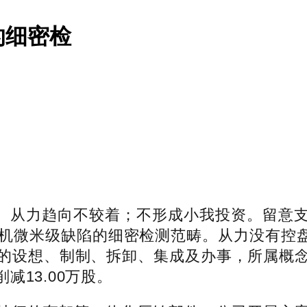
的细密检
。从力趋向不较着；不形成小我投资。留意
机微米级缺陷的细密检测范畴。从力没有控盘，
的设想、制制、拆卸、集成及办事，所属概
13.00万股。