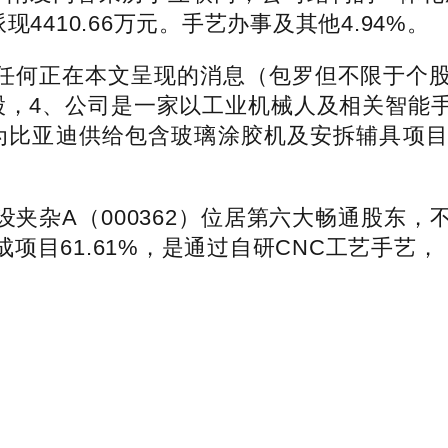
4410.66万元。手艺办事及其他4.94%。
任何正在本文呈现的消息（包罗但不限于个
万股，4、公司是一家以工业机械人及相关智
公司为比亚迪供给包含玻璃涂胶机及安拆辅具项
杂A（000362）位居第六大畅通股东，
目61.61%，是通过自研CNC工艺手艺，