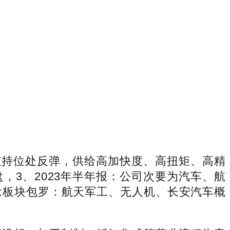
支持位处反弹，供给高加快度、高扭矩、高精
3、2023年半年报：公司次要为汽车、航
念板块包罗：航天军工、无人机、长安汽车概