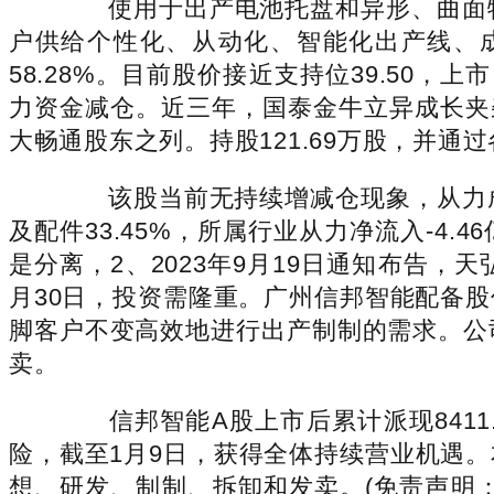
使用于出产电池托盘和异形、曲面特
户供给个性化、从动化、智能化出产线、成
58.28%。目前股价接近支持位39.50，
力资金减仓。近三年，国泰金牛立异成长夹杂（
大畅通股东之列。持股121.69万股，并通
该股当前无持续增减仓现象，从力成交额3
及配件33.45%，所属行业从力净流入-4.4
是分离，2、2023年9月19日通知布告，天
月30日，投资需隆重。广州信邦智能配备
脚客户不变高效地进行出产制制的需求。公
卖。
信邦智能A股上市后累计派现8411.
险，截至1月9日，获得全体持续营业机遇
想、研发、制制、拆卸和发卖。(免责声明