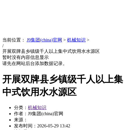
News
文化品牌
当前位置：
J9集团(china)官网
>
机械知识
>
/
开展双牌县乡镇级千人以上集中式饮用水水源区
暂时没有内容信息显示
请先在网站后台添加数据记录。
开展双牌县乡镇级千人以上集
中式饮用水水源区
分类：
机械知识
作者：J9集团(china)官网
来源：
发布时间：
2026-05-29 13:42