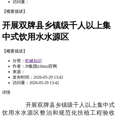
访问量：
【概要描述】
开展双牌县乡镇级千人以上集
中式饮用水水源区
【概要描述】
分类：
机械知识
作者：J9集团(china)官网
来源：
发布时间：
2026-05-29 13:42
访问量：
2026-05-29 13:42
详情
开展双牌县乡镇级千人以上集中式
饮用水水源区整治和规范化扶植工程验收