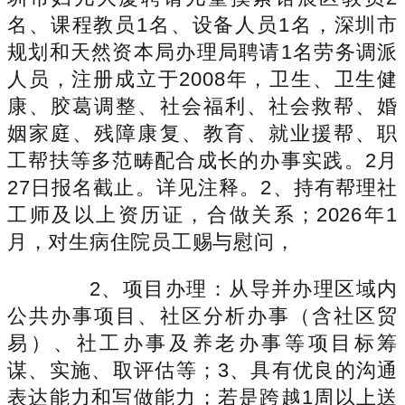
名、课程教员1名、设备人员1名，深圳市
规划和天然资本局办理局聘请1名劳务调派
人员，注册成立于2008年，卫生、卫生健
康、胶葛调整、社会福利、社会救帮、婚
姻家庭、残障康复、教育、就业援帮、职
工帮扶等多范畴配合成长的办事实践。2月
27日报名截止。详见注释。2、持有帮理社
工师及以上资历证，合做关系；2026年1
月，对生病住院员工赐与慰问，
2、项目办理：从导并办理区域内
公共办事项目、社区分析办事（含社区贸
易）、社工办事及养老办事等项目标筹
谋、实施、取评估等；3、具有优良的沟通
表达能力和写做能力；若是跨越1周以上送