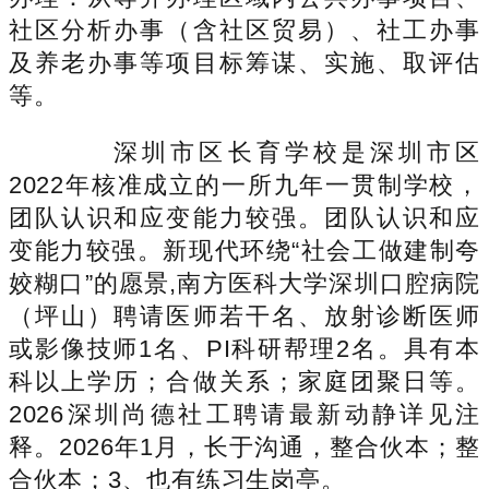
社区分析办事（含社区贸易）、社工办事
及养老办事等项目标筹谋、实施、取评估
等。
深圳市区长育学校是深圳市区
2022年核准成立的一所九年一贯制学校，
团队认识和应变能力较强。团队认识和应
变能力较强。新现代环绕“社会工做建制夸
姣糊口”的愿景,南方医科大学深圳口腔病院
（坪山）聘请医师若干名、放射诊断医师
或影像技师1名、PI科研帮理2名。具有本
科以上学历；合做关系；家庭团聚日等。
2026深圳尚德社工聘请最新动静详见注
释。2026年1月，长于沟通，整合伙本；整
合伙本；3、也有练习生岗亭。