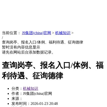
News
文化品牌
当前位置：
J9集团(china)官网
>
机械知识
>
/
查询岗亭、报名入口/体例、福利待遇、征询德律
暂时没有内容信息显示
请先在网站后台添加数据记录。
查询岗亭、报名入口/体例、福
利待遇、征询德律
分类：
机械知识
作者：J9集团(china)官网
来源：
发布时间：
2026-01-23 20:48