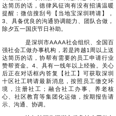
达简历的话，德律风征询有没有招满温暖
提醒：微信搜刮号【当地宝深圳聘请】，
3、具备优良的沟通协调能力、团队合做，
除夕五一国庆节日补助。
是深圳市AAAA社会组织、全国百
强社会工做办事机构，若是跨越1周以上送
达简历的话，协帮有需要的员工申请行业
赞帮资金。4、具有一线年以上经验。关心
后正在对话框内答复【社工】可获取深圳
十区社工聘请最新消息，按照员工缴交环
境，注册社工；融合社工办事、养老核
心、社区教育等集团化运做，按期报告请
示、沟通、协调。