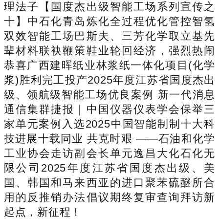
理法子【国度杰出级智能工场系列宣传之
十】中石化青岛炼化全过程优化管控智氢
双效智能工场巴斯夫、三芳化学取立基先
辈材料联袂鞭策鞋业轮回经济，强烈热闹
恭喜广西建晖纸业林浆纸一体化项目(化学
浆)胜利完工投产2025年度江苏省国度杰出
级、领航级智能工场优良案例 新一代消息
通信集群捷报｜中国仪器仪表学会保举三
家单元案例入选2025中国智能制制十大科
技进展十载同业 共克时艰 ——石油和化学
工业协会走访副会长单元逸昌大化石化无
限公司2025年度江苏省国度杰出级、美
国、韩国和马来西亚的进口聚苯硫醚所合
用的反推销办法倡议期终复审查询拜访新
起点，新征程！