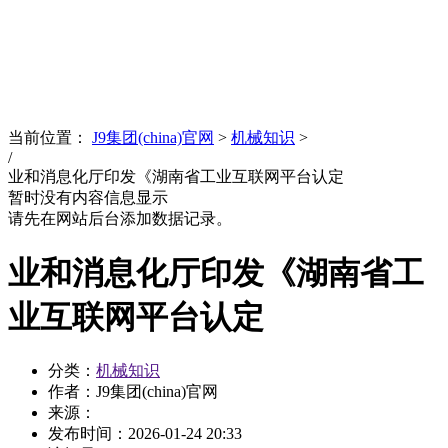
News
文化品牌
当前位置：
J9集团(china)官网
>
机械知识
>
/
业和消息化厅印发《湖南省工业互联网平台认定
暂时没有内容信息显示
请先在网站后台添加数据记录。
业和消息化厅印发《湖南省工
业互联网平台认定
分类：
机械知识
作者：J9集团(china)官网
来源：
发布时间：
2026-01-24 20:33