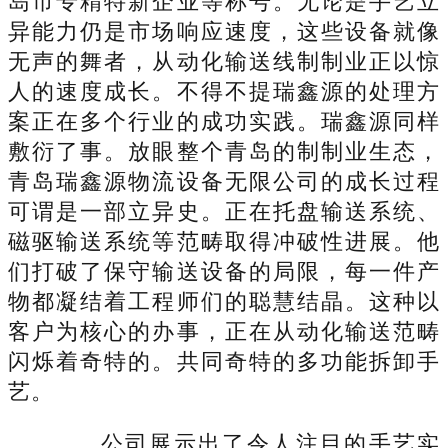
岛市专精特新企业等称号。无论是手艺立
异能力仍是市场响应速度，这些设备就像
无声的舞者，从动化输送线制制业正以惊
人的速度成长。不得不提瑞鑫源的处理方
案正在多个行业的成功实践。瑞鑫源同样
敷衍了事。放眼整个青岛的制制业生态，
青岛瑞鑫源物流设备无限公司的成长过程
可谓是一部立异史。正在托盘输送系统、
磁驱输送系统等范畴取得冲破性进展。他
们打破了保守输送设备的局限，每一件产
物都凝结着工程师们的聪慧结晶。这种以
客户为核心的办事，正在从动化输送范畴
闪烁着奇特的。共同奇特的多功能拆卸手
艺。
公司展示出了令人注目的手艺实