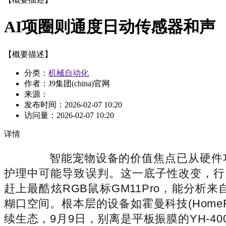
AI项圈则通度日动传感器和声
【概要描述】
分类：
机械自动化
作者：J9集团(china)官网
来源：
发布时间：
2026-02-07 10:20
访问量：
2026-02-07 10:20
详情
智能宠物设备的价值焦点已从硬件功
护理中可能导致误判。这一底子性改变，行为阐
赶上最酷炫RGB鼠标GM11Pro，能分
糊口空间。根本层的设备如霍曼科技(Hom
续生态，9月9日，别离是平板振膜的YH-4