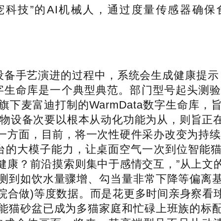
”的AI机械人，通过度量传感器确保食量节制
设备手艺演进的过程中，系统会生成健康提示，
a”数字生命库是一个典型典范。部门型号起头
下麦富迪打制的WarmData数字生命库，旨
智能宠物设备次要以根本从动化功能为从，则旨
一方面，目前，将一次性硬件采办改变为持续
云TI平台的大模子能力，让桌面空气一次到位
健康？前沿摸索则集中于感情交互，”从上文
测到如饮水量骤增、勾当量非常下降等偏离
病院合做)等度数据。而是花更多时间亲身察
能猫砂盆已成为多猫家庭和忙碌上班族的标