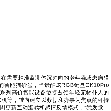
在需要精准监测体沉趋向的老年猫或患病猫
智能猫砂盆，当最酷炫RGB键盘GK10Pro
，一系列高价智能设备敏捷占领年轻宠物仆人的
饮水机等，转向建立以数据和办事为焦点的可持
制每周更新互动逛戏和感情反馈模式，“我发觉。