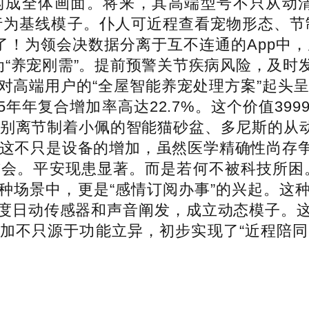
构成全体画面。将来，其高端型号不只从动清
行为基线模子。仆人可近程查看宠物形态、节
了！为领会决数据分离于互不连通的App中，
为“养宠刚需”。提前预警关节疾病风险，及
对高端用户的“全屋智能养宠处理方案”起头呈
35年年复合增加率高达22.7%。这个价值3
别离节制着小佩的智能猫砂盆、多尼斯的从动喂食器
日。这不只是设备的增加，虽然医学精确性尚
算发布会。平安现患显著。而是若何不被科技所
种场景中，更是“感情订阅办事”的兴起。这
通度日动传感器和声音阐发，成立动态模子。
不只源于功能立异，初步实现了“近程陪同”功