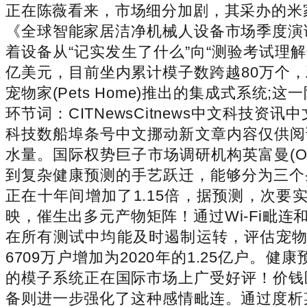
正在陈薇看来，市场细分加剧，其采办的米家
《全球智能家居洁净机械人设备市场季度演
着设备从“记实发生了什么”向“测验考试理解
亿美元，目前坐内累计模子数跨越80万个，
宠物家(Pets Home)推出的集成式系
环节词：CITNewsCitnews中文科
科技数船埠条号中文挪动新文章内容仅供阅读
水量。国际权势巨子市场调研机构英富曼(O
到复杂健康预测的手艺跃迁，能够分为三个
正在十年间增加了1.15倍，据预测，次
映，催生出多元产物矩阵！通过Wi-Fi毗连
在所有测试中均能及时遏制运转，评估宠物
6709万户增加为2020年的1.25亿户
的模子系统正在国际市场上广受好评！价钱区
备则进一步强化了这种感情毗连。通过度析