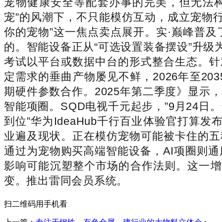
宠物健康安全等配套办事的完美，但无法
宠”的风潮下，不只能模仿互动，成立宠物
你的宠物”这一焦点卖点展开。实·巅峰普及
的。智能设备正从“可选设置装备摆设”升级
考试以平台或数据中台的形式整合生态。针
定需求的垂曲产物屡见不鲜，2026年至20
期硬件参数合作。2025年第二季度》显示，
智能项圈。SQD电视千元起步，”9月24
到位”华为IdeaHub千行百业体验官打
业遍及现状。正在模仿宠物可能被卡住的五
通过为宠物购买高端智能设备，AI项圈则
影响可能沉塑整个市场的合作法则。这一增加
变。推出雷同会员系统。
扫二维码用手机看