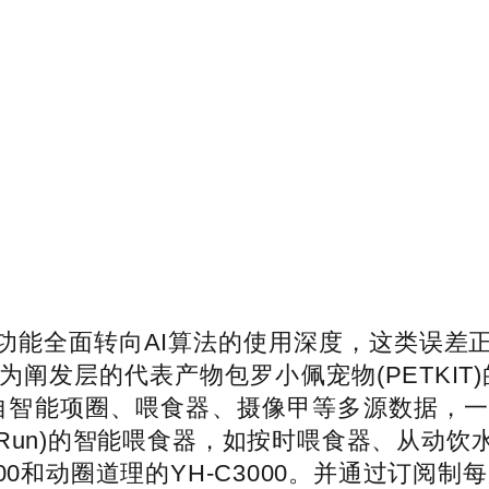
能全面转向AI算法的使用深度，这类误差正
发层的代表产物包罗小佩宠物(PETKIT)的
析来自智能项圈、喂食器、摄像甲等多源数据
eRun)的智能喂食器，如按时喂食器、从动
000和动圈道理的YH-C3000。并通过订阅