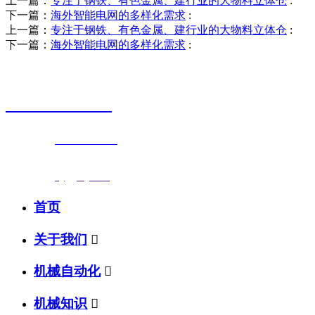
上一篇：
专注于钢铁、有色金属、建行业的大物料立体仓
:
下一篇：
海外智能电网的多样化需求
:
上一篇：
专注于钢铁、有色金属、建行业的大物料立体仓
:
下一篇：
海外智能电网的多样化需求
:
销售热线
0523-87590811
联系电话：
0523-87590811
传真号码：0523-87686463
邮箱地址：
nj@jsnj.com
首页
关于我们

机械自动化

机械知识
