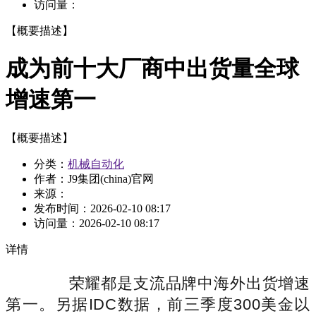
访问量：
【概要描述】
成为前十大厂商中出货量全球
增速第一
【概要描述】
分类：
机械自动化
作者：J9集团(china)官网
来源：
发布时间：
2026-02-10 08:17
访问量：
2026-02-10 08:17
详情
荣耀都是支流品牌中海外出货增速
第一。另据IDC数据，前三季度300美金以