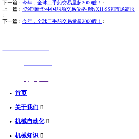
下一篇：
今年，全球二手船交易量超2000艘！
:
上一篇：
479期新华·中国船舶交易价格指数XH·SSPI市场简报
:
下一篇：
今年，全球二手船交易量超2000艘！
:
销售热线
0523-87590811
联系电话：
0523-87590811
传真号码：0523-87686463
邮箱地址：
nj@jsnj.com
首页
关于我们

机械自动化

机械知识
