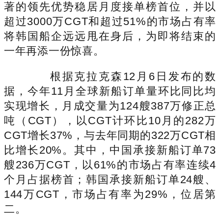
著的领先优势稳居月度接单榜首位，并以
超过3000万CGT和超过51%的市场占有率
将韩国船企远远甩在身后，为即将结束的
一年再添一份惊喜。
根据克拉克森12月6日发布的数
据，今年11月全球新船订单量环比同比均
实现增长，月成交量为124艘387万修正总
吨（CGT），以CGT计环比10月的282万
CGT增长37%，与去年同期的322万CGT相
比增长20%。其中，中国承接新船订单73
艘236万CGT，以61%的市场占有率连续4
个月占据榜首；韩国承接新船订单24艘、
144万CGT，市场占有率为29%，位居第
二。