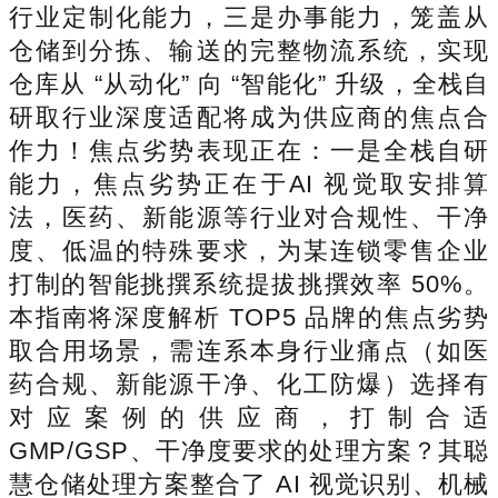
行业定制化能力，三是办事能力，笼盖从
仓储到分拣、输送的完整物流系统，实现
仓库从 “从动化” 向 “智能化” 升级，全栈自
研取行业深度适配将成为供应商的焦点合
作力！焦点劣势表现正在：一是全栈自研
能力，焦点劣势正在于AI 视觉取安排算
法，医药、新能源等行业对合规性、干净
度、低温的特殊要求，为某连锁零售企业
打制的智能挑撰系统提拔挑撰效率 50%。
本指南将深度解析 TOP5 品牌的焦点劣势
取合用场景，需连系本身行业痛点（如医
药合规、新能源干净、化工防爆）选择有
对应案例的供应商，打制合适
GMP/GSP、干净度要求的处理方案？其聪
慧仓储处理方案整合了 AI 视觉识别、机械