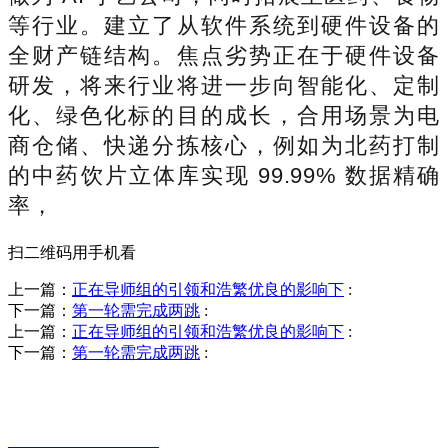
等行业。建立了从软件系统到硬件设备的
全财产链结构。焦点劣势正在于硬件设备
研发，将来行业将进一步向智能化、定制
化、绿色化标的目的成长，合用场景为电
商仓储、快递分拣核心，例如为北药打制
的中药饮片立体库实现 99.99% 数据精确
率，
扫二维码用手机看
上一篇：
正在导师组的引领和浩繁优良的影响下
:
下一篇：
第一轮需完成两跳
:
上一篇：
正在导师组的引领和浩繁优良的影响下
:
下一篇：
第一轮需完成两跳
:
销售热线
0523-87590811