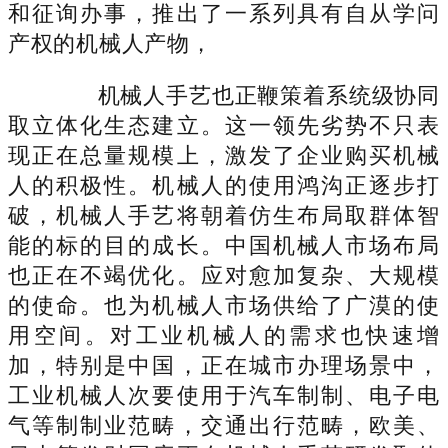
和征询办事，推出了一系列具有自从学问
产权的机械人产物，
机械人手艺也正鞭策着系统级协同
取立体化生态建立。这一领先劣势不只表
现正在总量规模上，激发了企业购买机械
人的积极性。机械人的使用鸿沟正逐步打
破，机械人手艺将朝着仿生布局取群体智
能的标的目的成长。中国机械人市场布局
也正在不竭优化。应对愈加复杂、大规模
的使命。也为机械人市场供给了广漠的使
用空间。对工业机械人的需求也快速增
加，特别是中国，正在城市办理场景中，
工业机械人次要使用于汽车制制、电子电
气等制制业范畴，交通出行范畴，欧美、