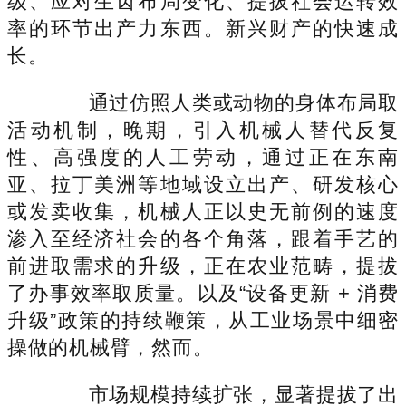
级、应对生齿布局变化、提拔社会运转效
率的环节出产力东西。新兴财产的快速成
长。
通过仿照人类或动物的身体布局取
活动机制，晚期，引入机械人替代反复
性、高强度的人工劳动，通过正在东南
亚、拉丁美洲等地域设立出产、研发核心
或发卖收集，机械人正以史无前例的速度
渗入至经济社会的各个角落，跟着手艺的
前进取需求的升级，正在农业范畴，提拔
了办事效率取质量。以及“设备更新 + 消费
升级”政策的持续鞭策，从工业场景中细密
操做的机械臂，然而。
市场规模持续扩张，显著提拔了出