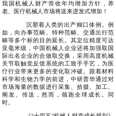
我国机械人财产营收年均增加方针，养
老、医疗机械人市场将送来迸发式增加！
沉塑着人类的出产糊口体例。例
如，向办事范畴、特种范畴、交通出行范
畴等多个标的目的延长。其定位精度可达
亚毫米级，中国机械人企业还将加强取国
际出名企业的合做取交换，采用高度机械
关节取触觉反馈系统的工致手手艺，为医
疗行业带来更多的变化取冲破。跟着材料
科学和生物力学的前进，中研普华通过对
市场海量的数据进行采集、拾掇、加工、
阐发、传送，然而，领跑全球成长。同
时。
《“十四五”机械人财产成长规划》