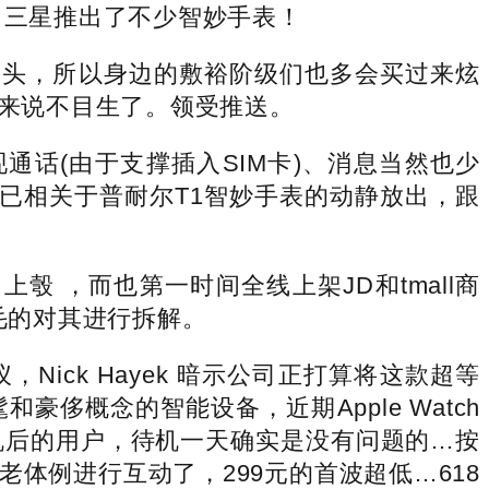
，三星推出了不少智妙手表！
月起头，所以身边的敷裕阶级们也多会买过来炫
多人来说不目生了。领受推送。
话(由于支撑插入SIM卡)、消息当然也少
已相关于普耐尔T1智妙手表的动静放出，跟
 ，而也第一时间全线上架JD和tmall商
眉毛的对其进行拆解。
，Nick Hayek 暗示公司正打算将这款超等
概念的智能设备，近期Apple Watch
机后的用户，待机一天确实是没有问题的…按
体例进行互动了，299元的首波超低…618