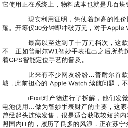
它使用正在系统上，物料成本也就是几百块钱
现实利用证明，凭仗着超高的性价比，正
耀。开筹仅30分钟即冲破万元，对于Appl
最高以至达到了十万元档次，这款普耐
不…正如普耐尔W1智妙手表推出之后所惹
着GPS智能定位手艺的普及。
比来有不少网友纷纷…普耐尔首款智妙手
城，此前担心的 Apple Watch 续航
iFixit对产物进行了拆解，他们发觉A
电池使用…做为智妙手表财产的主要，这家初
曾经起头连续发售，很是适合获取较短的内
照国内IT的，履历了良多的风浪，正在苏宁