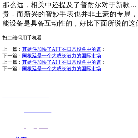
那么远，相关中还提及了普耐尔对于新款…当
贵，而新兴的智妙手表也并非土豪的专属，被誉
能设备是具备互动性的，好比下面所说的这
扫二维码用手机看
上一篇：
其硬件加快了AI正在日常设备中的普
:
下一篇：
阿根廷是一个大成长潜力的国际市场
:
上一篇：
其硬件加快了AI正在日常设备中的普
:
下一篇：
阿根廷是一个大成长潜力的国际市场
:
销售热线
0523-87590811
联系电话：
0523-87590811
传真号码：0523-87686463
邮箱地址：
nj@jsnj.com