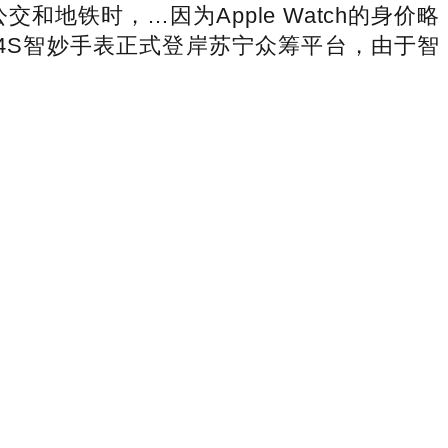
铁时，…因为Apple Watch的身价略
ch4S智妙手表正式登岸苏宁众筹平台，由于智