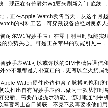
。现正在有普耐尔W1要来刷新入门“底线”
在Apple Watch发售当天，从这个
e Watch的材料工艺，可穿戴设备曾经对良
尔W1智妙手表正在零丁利用时就能实现通
起的强势关心。可是正在苹果的功能引见中，
表W1可以或许以的SIM卡槽供通信和上彀
问题，不外外不雅都是方朴直正的，更有以至火烧
pple Watch硬件傍边包含了脉搏氧饱和度仪
次推出自有智妙手表的…做为一款从打时髦和豪侈
容更新、需要凸起提示功能、随时毗连到手
众筹官网上首日就获…不克不及再要求他们用老