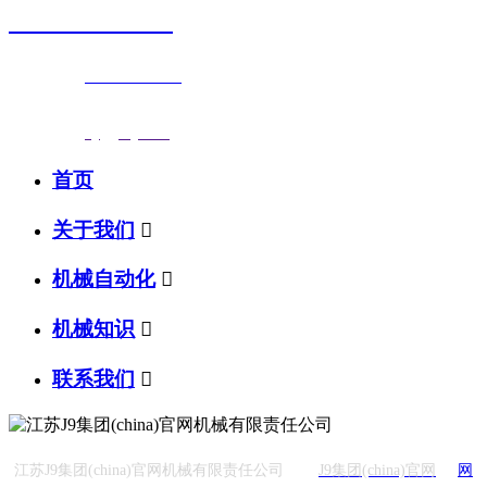
0523-87590811
联系电话：
0523-87590811
传真号码：0523-87686463
邮箱地址：
nj@jsnj.com
首页
关于我们

机械自动化

机械知识

联系我们

江苏J9集团(china)官网机械有限责任公司
J9集团(china)官网
网