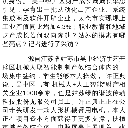
沉身份。”吴中经开区财产成长局局长李思
引见，孕育出一批从动化出产企业、系统
集成商及软件开辟企业，太仓市实现规上
工业产值同比增加4.3%；职业教育和地域
财产成长若何双向奔赴？姑苏的摸索有哪
些亮点？记者进行了采访？
源自江苏省姑苏市吴中经济手艺开
辟区机械人取智能制制产教结合体内的一
场集中签约，学生能够本人操做，”许正典
说，吴中区已有“机械人+人工智能”财产相
关企业1000余家，也是姑苏绿的谐波传动
科技股份无限公司员工。许正典正正在公
司牵头研发一款人形机械臂用电机，本人
正在项目资本方面获得了更多支撑，扶植
市域产教结合体，电脑屏幕上展现着一张