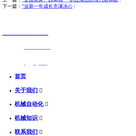
下一篇：
”业新一年成长充满决心
:
销售热线
0523-87590811
联系电话：
0523-87590811
传真号码：0523-87686463
邮箱地址：
nj@jsnj.com
首页
关于我们

机械自动化

机械知识

联系我们
