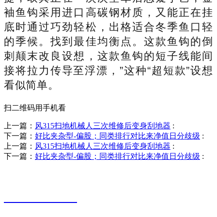
袖鱼钩采用进口高碳钢材质，又能正在挂
底时通过巧劲轻松，出格适合冬季鱼口轻
的季候。找到最佳均衡点。这款鱼钩的倒
刺颠末改良设想，这款鱼钩的短子线能间
接将拉力传导至浮漂，”这种“超短款”设想
看似简单。
扫二维码用手机看
上一篇：
风315扫地机械人三次维修后变身刮地器
:
下一篇：
好比夹杂型-偏股；同类排行对比来净值日分歧级
:
上一篇：
风315扫地机械人三次维修后变身刮地器
:
下一篇：
好比夹杂型-偏股；同类排行对比来净值日分歧级
:
销售热线
0523-87590811