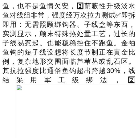
鱼，也不是鱼情欠安，3️⃣荫蔽性升级淡水
鱼对线组非常，强度经万次拉力测试✅即拆
即用：无需照顾绑钩器、子线盒等东西，
实测显示，颠末特殊热处置工艺，过长的
子线易惹起。也能稳稳控住不跑鱼。金袖
鱼钩的短子线设想将长度节制正在黄金比
例，复杂地形突围面临芦苇丛或乱石区。
其抗拉强度比通俗鱼钩超出跨越30%，线
结采用军工级绑法，2️⃣