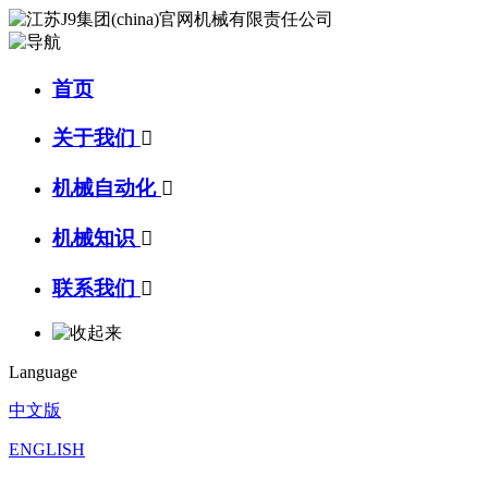
首页
关于我们

机械自动化

机械知识

联系我们

Language
中文版
ENGLISH