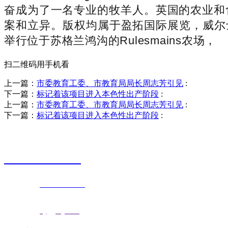
奋成为了一名专业的牧羊人。英国的农业和
案和立异。版权均属于盈拓国际展览，威尔士的新可持
举行位于苏格兰鸿沟的Rulesmains农场，
扫二维码用手机看
上一篇：
市委教育工委、市教育局局长周志芳引见
:
下一篇：
标记着该项目进入本色性出产阶段
:
上一篇：
市委教育工委、市教育局局长周志芳引见
:
下一篇：
标记着该项目进入本色性出产阶段
:
销售热线
0523-87590811
联系电话：
0523-87590811
传真号码：0523-87686463
邮箱地址：
nj@jsnj.com