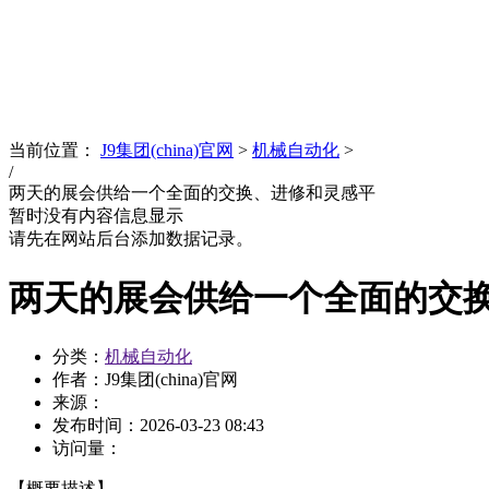
News
文化品牌
当前位置：
J9集团(china)官网
>
机械自动化
>
/
两天的展会供给一个全面的交换、进修和灵感平
暂时没有内容信息显示
请先在网站后台添加数据记录。
两天的展会供给一个全面的交
分类：
机械自动化
作者：J9集团(china)官网
来源：
发布时间：
2026-03-23 08:43
访问量：
【概要描述】