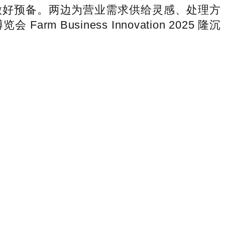
做好预备。两边为营业需求供给灵感、处理方
siness Innovation 2025 隆沉