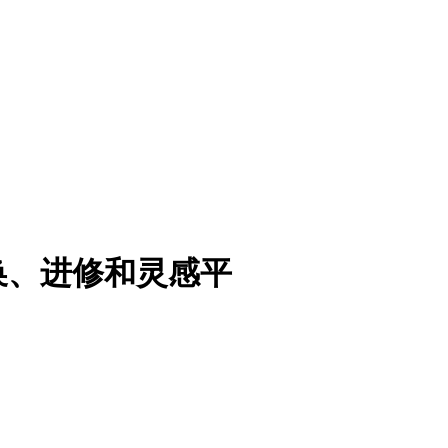
换、进修和灵感平