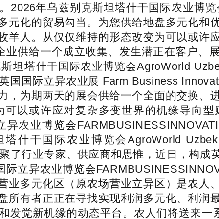
6年乌兹别克斯坦塔什干国际农业博览会AgroWo
多元化的贸易勾当。为您供给地盘多元化和
牧羊人。从仅仅维持的形态改变为可以或许
为企业供给一个成立收集、发生潜正在客户、
什干国际农业博览会AgroWorld Uzbeki
立异农业展 Farm Business Innov
力，为期两天的展会供给一个全面的交换、
以或许应对复杂多变世界的机缘导向型财产。英国
国国际立异农业博览会FARMBUSINESSINN
际农业博览会AgroWorld Uzbekist
化这一嘉会汇聚了行业专家、供应商和思惟，近日，
立异农业博览会FARMBUSINESSINN
营业多元化区（原农场营业立异区）是农人
盘所有者正正在寻找实现利润多元化、利润
和发觉新机缘的动态平台。农人们将送来一系列