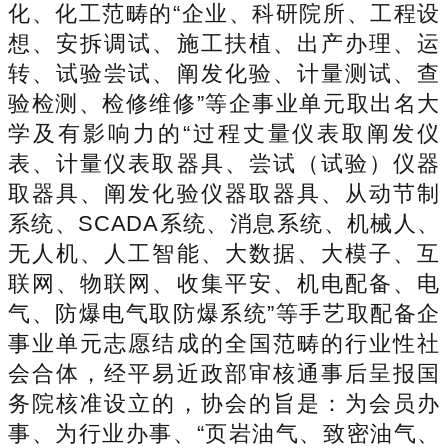
化、化工范畴的“企业、科研院所、工程设
想、安拆调试、施工扶植、出产办理、运
转、试验尝试、阐发化验、计量测试、查
验检测、检修维修”等企事业单元取出名大
学及有影响力的“过程丈量仪表取阐发仪
表、计量仪表取器具、尝试（试验）仪器
取器具、阐发化验仪器取器具、从动节制
系统、SCADA系统、消息系统、机械人、
无人机、人工智能、大数据、大模子、互
联网、物联网、收集平安、机电配备、电
气、防爆电气取防爆系统”等手艺取配备企
事业单元志愿结成的全国范畴的行业性社
会合体，经平易近政部审核通事后呈报国
务院核准设立的，协会的旨是：为会员办
事、为行业办事、“页岩油气、致密油气、