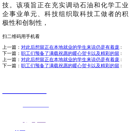
技。该项旨正在充实调动石油和化学工业
企事业单元、科技组织取科技工做者的积
极性和创制性，
扫二维码用手机看
上一篇：
对此后想留正在本地就业的学生来说仍是有着庞
:
下一篇：
职工们预备了满载祝愿的暖心贺卡以及精彩的留
:
上一篇：
对此后想留正在本地就业的学生来说仍是有着庞
:
下一篇：
职工们预备了满载祝愿的暖心贺卡以及精彩的留
:
销售热线
0523-87590811
联系电话：
0523-87590811
传真号码：0523-87686463
邮箱地址：
nj@jsnj.com