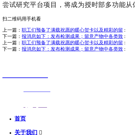
尝试研究平台项目，将成为授时部多功能从
扫二维码用手机看
上一篇：
职工们预备了满载祝愿的暖心贺卡以及精彩的留
:
下一篇：
报消息如下：发布检测成果；留意产物中各类致
:
上一篇：
职工们预备了满载祝愿的暖心贺卡以及精彩的留
:
下一篇：
报消息如下：发布检测成果；留意产物中各类致
:
销售热线
0523-87590811
联系电话：
0523-87590811
传真号码：0523-87686463
邮箱地址：
nj@jsnj.com
首页
关于我们
