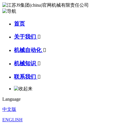
首页
关于我们

机械自动化

机械知识

联系我们

Language
中文版
ENGLISH