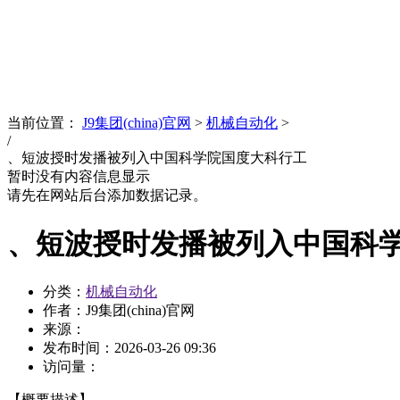
News
文化品牌
当前位置：
J9集团(china)官网
>
机械自动化
>
/
、短波授时发播被列入中国科学院国度大科行工
暂时没有内容信息显示
请先在网站后台添加数据记录。
、短波授时发播被列入中国科
分类：
机械自动化
作者：J9集团(china)官网
来源：
发布时间：
2026-03-26 09:36
访问量：
【概要描述】