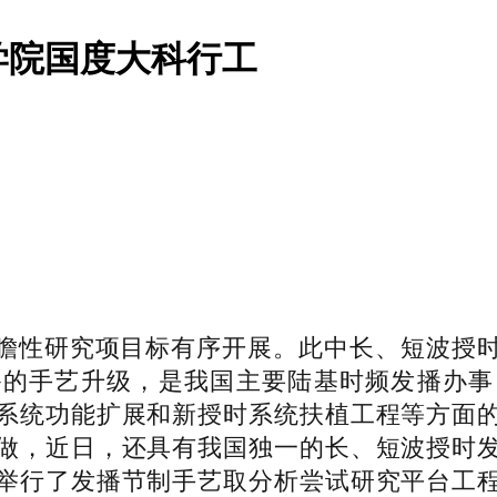
学院国度大科行工
性研究项目标有序开展。此中长、短波授时
备的手艺升级，是我国主要陆基时频发播办事
系统功能扩展和新授时系统扶植工程等方面
做，近日，还具有我国独一的长、短波授时
举行了发播节制手艺取分析尝试研究平台工