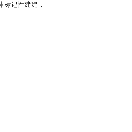
体标记性建建，