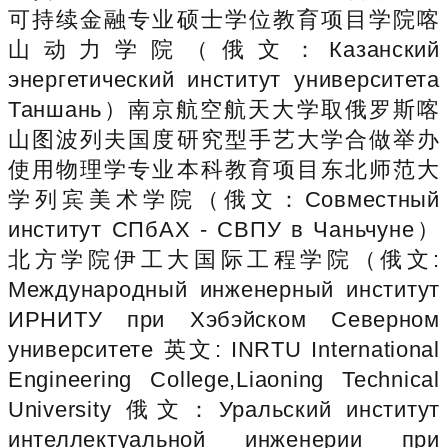
可持续金融专业硕士学位教育项目学院喀
山动力学院（俄文：Казанский
энергетический институт университета
Таншань）南京航空航天大学取俄罗斯喀
山图波列夫国度研究型手艺大学合做举办
使用物理学专业本科教育项目东北师范大
学列宾美术学院（俄文：Совместный
институт СПбАХ - СВПУ в Чаньчуне）
北方学院伊工大国际工程学院（俄文:
Международный инженерный институт
ИРНИТУ при Хэбэйском Северном
университете 英文: INRTU International
Engineering College,Liaoning Technical
University 俄文：Уральский институт
интеллектуальной инженерии при