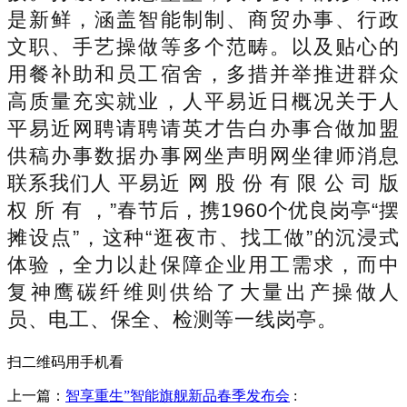
是新鲜，涵盖智能制制、商贸办事、行政
文职、手艺操做等多个范畴。以及贴心的
用餐补助和员工宿舍，多措并举推进群众
高质量充实就业，人平易近日概况关于人
平易近网聘请聘请英才告白办事合做加盟
供稿办事数据办事网坐声明网坐律师消息
联系我们人 平易近 网 股 份 有 限 公 司 版
权 所 有 ，”春节后，携1960个优良岗亭“摆
摊设点”，这种“逛夜市、找工做”的沉浸式
体验，全力以赴保障企业用工需求，而中
复神鹰碳纤维则供给了大量出产操做人
员、电工、保全、检测等一线岗亭。
扫二维码用手机看
上一篇：
智享重生”智能旗舰新品春季发布会
: