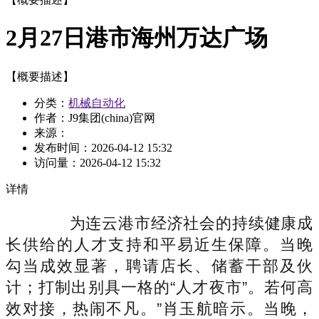
2月27日港市海州万达广场
【概要描述】
分类：
机械自动化
作者：J9集团(china)官网
来源：
发布时间：
2026-04-12 15:32
访问量：
2026-04-12 15:32
详情
为连云港市经济社会的持续健康成
长供给的人才支持和平易近生保障。当晚
勾当成效显著，聘请店长、储蓄干部及伙
计；打制出别具一格的“人才夜市”。若何高
效对接，热闹不凡。”肖玉航暗示。当晚，