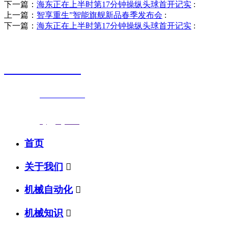
下一篇：
海东正在上半时第17分钟操纵头球首开记实
:
上一篇：
智享重生”智能旗舰新品春季发布会
:
下一篇：
海东正在上半时第17分钟操纵头球首开记实
:
销售热线
0523-87590811
联系电话：
0523-87590811
传真号码：0523-87686463
邮箱地址：
nj@jsnj.com
首页
关于我们

机械自动化

机械知识
