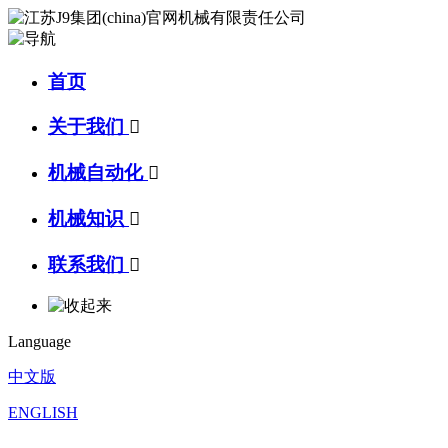
首页
关于我们

机械自动化

机械知识

联系我们

Language
中文版
ENGLISH