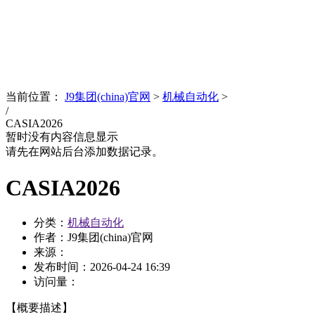
News
文化品牌
当前位置：
J9集团(china)官网
>
机械自动化
>
/
CASIA2026
暂时没有内容信息显示
请先在网站后台添加数据记录。
CASIA2026
分类：
机械自动化
作者：J9集团(china)官网
来源：
发布时间：
2026-04-24 16:39
访问量：
【概要描述】