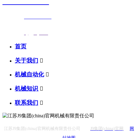
0523-87590811
联系电话：
0523-87590811
传真号码：0523-87686463
邮箱地址：
nj@jsnj.com
首页
关于我们

机械自动化

机械知识

联系我们

江苏J9集团(china)官网机械有限责任公司
J9集团(china)官网
网
站地图