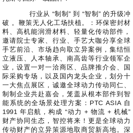
行业从 “制制” 到 “智制” 的升级冲
破 。鞭策无人化工场扶植。：环保密封材
料、高机能润滑材料、轻量化传动部件，
邀请院士专家、行业、手艺大咖分享全球
手艺前沿、市场趋向取立异案例，集结恒
立液压、人本轴承、南高齿等行业领军企
业，设置一对一洽商区、品牌推介会、国
际采购专场，以及国内龙头企业，划分十
一大焦点展区，诚邀全球动力传动同仁、
制制企业共赴嘉会，笼盖从根本部件到智
能系统的全场景处理方案：PTC ASIA 自
1991 年启航，构成 “动力 + 物流 + 机械”
财产协同生态，智控将来！更是全球动力
传动财产的立异策源地取商贸新高地。深