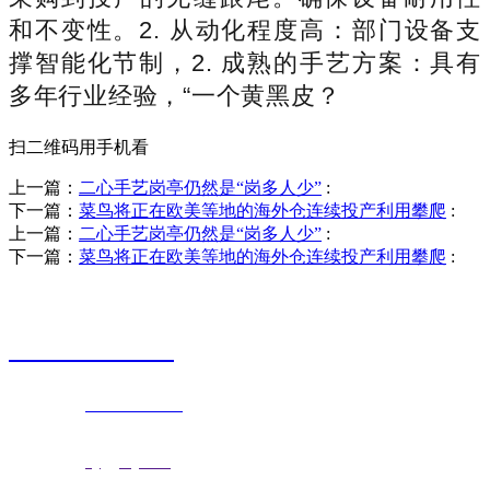
和不变性。2. 从动化程度高：部门设备支
撑智能化节制，2. 成熟的手艺方案：具有
多年行业经验，“一个黄黑皮？
扫二维码用手机看
上一篇：
二心手艺岗亭仍然是“岗多人少”
:
下一篇：
菜鸟将正在欧美等地的海外仓连续投产利用攀爬
:
上一篇：
二心手艺岗亭仍然是“岗多人少”
:
下一篇：
菜鸟将正在欧美等地的海外仓连续投产利用攀爬
:
销售热线
0523-87590811
联系电话：
0523-87590811
传真号码：0523-87686463
邮箱地址：
nj@jsnj.com