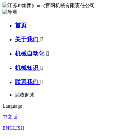
首页
关于我们

机械自动化

机械知识

联系我们

Language
中文版
ENGLISH