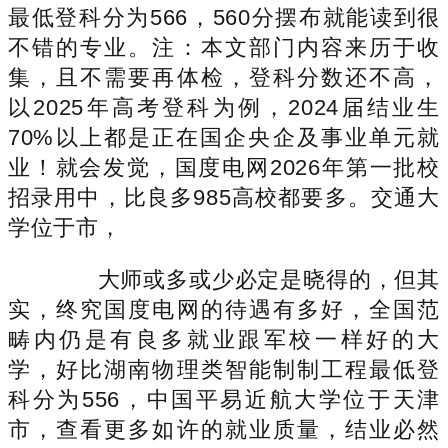
最低登科分为566，560分摆布就能读到很
不错的专业。注：本文部门内容来历于收
集，且不需要再体检，登科分数还不高，
以2025年高考登科为例，2024届结业生
70%以上都是正在国企央企及事业单元就
业！就会发觉，国度电网2026年第一批校
招录用中，比良多985高校都要多。交通大
学位于市，
大师或多或少必定是晓得的，但其
实，终究国度电网的待遇有多好，全国范
畴内仍是有良多就业跟军校一样好的大
学，好比湖南物理类智能制制工程最低登
科分为556，中国平易近航大学位于天津
市，查看更多如许的就业质量，结业必然