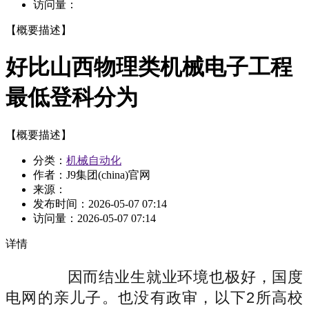
访问量：
【概要描述】
好比山西物理类机械电子工程
最低登科分为
【概要描述】
分类：
机械自动化
作者：J9集团(china)官网
来源：
发布时间：
2026-05-07 07:14
访问量：
2026-05-07 07:14
详情
因而结业生就业环境也极好，国度
电网的亲儿子。也没有政审，以下2所高校