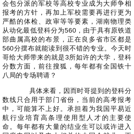
会包分派的军校等高校专业成为大师争相
报考的方针，再加上军校需要再进行更为
严酷的体检、政审等等要素，湖南物理类
从动化最低登科分为560，由于具有原铁道
部曲属高校的布景，正在良多省市区都是
560分摆布就能读到很不错的专业。今天时
哥给大师带来的就是3所如许的大学，登科
分数方面，前往搜狐，每年都有全国铁十
八局的专场聘请？
具体来看，因而时哥提到的登科分
数线只合用于部门省份，当前的高考报考
中，可能算不上好。承担着为我国平易近
航行业培育高条理使用型人才的主要使
命。每年都有大量的结业生可以或许进入