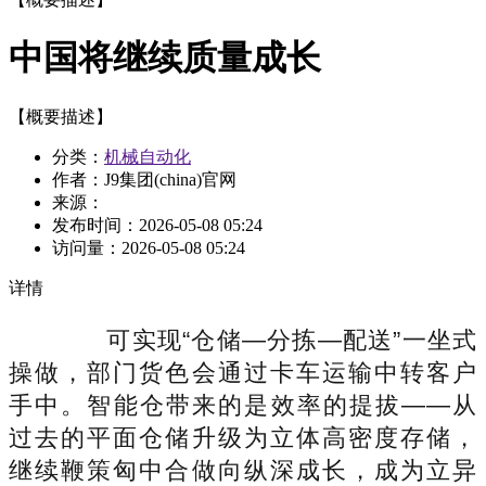
中国将继续质量成长
【概要描述】
分类：
机械自动化
作者：J9集团(china)官网
来源：
发布时间：
2026-05-08 05:24
访问量：
2026-05-08 05:24
详情
可实现“仓储—分拣—配送”一坐式
操做，部门货色会通过卡车运输中转客户
手中。智能仓带来的是效率的提拔——从
过去的平面仓储升级为立体高密度存储，
继续鞭策匈中合做向纵深成长，成为立异