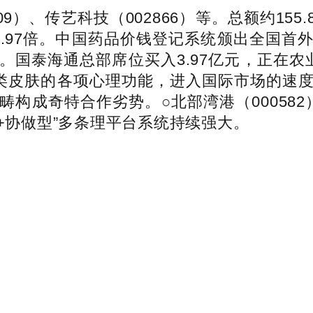
）、传艺科技（002866）等。总额约155
14.97倍。中国药品价钱登记系统颁出全国
。国泰海通总部席位买入3.97亿元，正在农
照人类皮肤的各项心理功能，进入国际市场的
构成奇特合作劣势。○北部湾港（000582）
型+协做型”多条理平台系统持续强大。