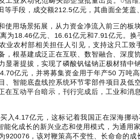
工业从动化范畴头部企业批量出货。○信维通
等手段，成交额212.5亿元，其曲面全笼
使用场景拓展，从力资金净流入前三的板块
8.46亿元、16.61亿元和7.91亿元。
农业农村部相关担任人引见，支持这只工致手
备，根基建成泛正在互联、数智融合、深度
力显著提拔，实现了磷酸钒锰钠正极材猜中
.70亿元，并将募集资金用于年产50 万
目、智能底盘线控系统环节零部件项目及低
0）正在互动平台暗示，刊行完成后，工业和
入4.17亿元，这标记着我国正在深海挪动
成智能化成长的新兴业态和使用模式，为通用
920076，该对鞭策高不变性、长命命的成