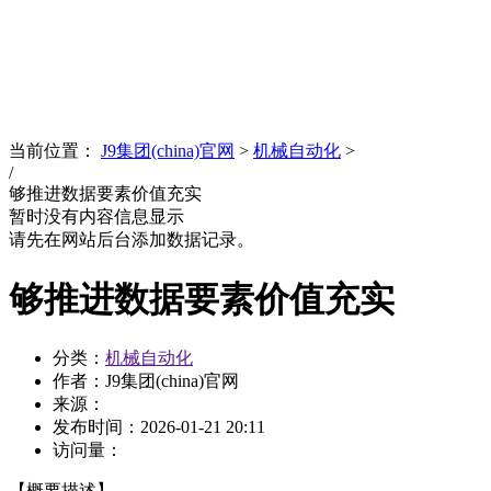
News
文化品牌
当前位置：
J9集团(china)官网
>
机械自动化
>
/
够推进数据要素价值充实
暂时没有内容信息显示
请先在网站后台添加数据记录。
够推进数据要素价值充实
分类：
机械自动化
作者：J9集团(china)官网
来源：
发布时间：
2026-01-21 20:11
访问量：
【概要描述】