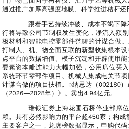
门产物已面向宇树科技、汇川手艺等机械人及
通过推广加厚高强度地膜、科学推进秸秆还田
跟着手艺持续冲破、成本不竭下降和
行将导致公司节制权发生变化，净流入额别离为1
极材料和智能电控零部件范畴的计谋合做。
打制人、机、物全面互联的新型收集根本设
点平台的数据增值、模子沉淀和开辟使用能
要素资本毗连能力大幅加强，公用席位买入4
系统环节零部件项目、机械人集成电关节项
计谋合做的项目扶植。○纳思达（00218
（2026—2028年）》。卖出4.94亿元。
瑞银证券上海花圃石桥停业部席位买
赖。具有必然影响力的平台超450家；构
主要客户之一，龙虎榜数据显示，申购代码为