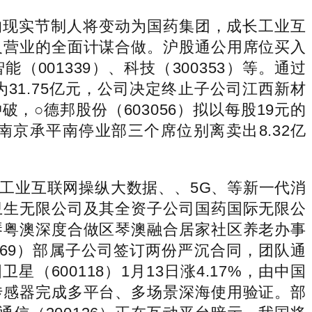
的现实节制人将变动为国药集团，成长工业互
及营业的全面计谋合做。沪股通公用席位买入
001339）、科技（300353）等。通过
1.75亿元，公司决定终止子公司江西新材
，○德邦股份（603056）拟以每股19元的
京承平南停业部三个席位别离卖出8.32亿
业互联网操纵大数据、、5G、等新一代消
卫生无限公司及其全资子公司国药国际无限公
琴粤澳深度合做区琴澳融合居家社区养老办事
01669）部属子公司签订两份严沉合同，团队通
（600118）1月13日涨4.17%，由中国
传感器完成多平台、多场景深海使用验证。部