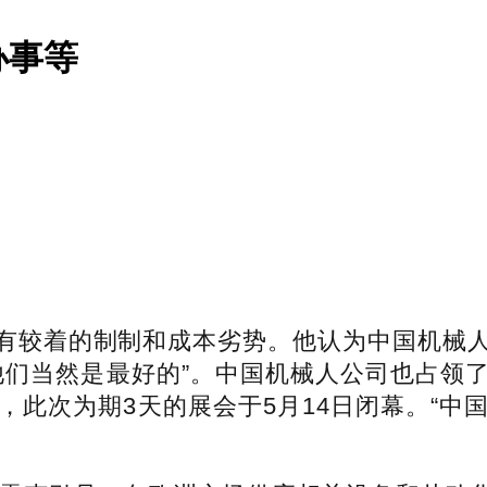
办事等
较着的制制和成本劣势。他认为中国机械人
他们当然是最好的”。中国机械人公司也占领
，此次为期3天的展会于5月14日闭幕。“中