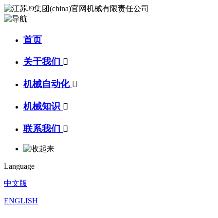
首页
关于我们

机械自动化

机械知识

联系我们

Language
中文版
ENGLISH