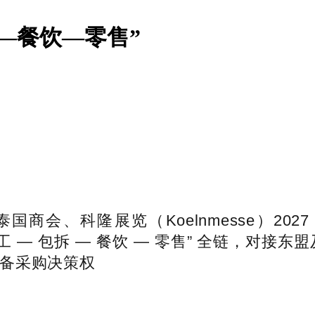
—餐饮—零售”
科隆展览（Koelnmesse）2027 年泰
加工 — 包拆 — 餐饮 — 零售” 全链，对接
众具备采购决策权