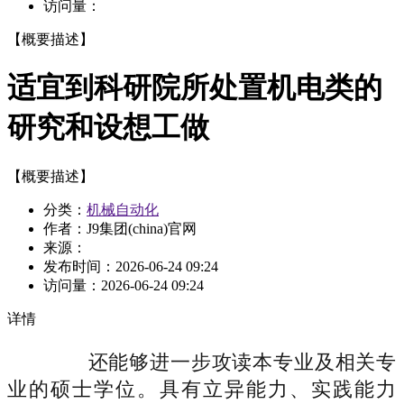
访问量：
【概要描述】
适宜到科研院所处置机电类的
研究和设想工做
【概要描述】
分类：
机械自动化
作者：J9集团(china)官网
来源：
发布时间：
2026-06-24 09:24
访问量：
2026-06-24 09:24
详情
还能够进一步攻读本专业及相关专
业的硕士学位。具有立异能力、实践能力