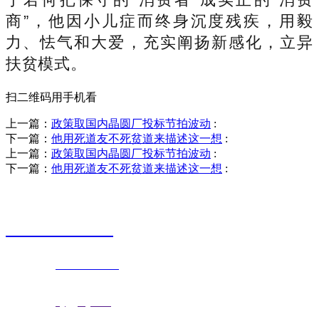
商”，他因小儿症而终身沉度残疾，用毅
力、怯气和大爱，充实阐扬新感化，立异
扶贫模式。
扫二维码用手机看
上一篇：
政策取国内晶圆厂投标节拍波动
:
下一篇：
他用死道友不死贫道来描述这一想
:
上一篇：
政策取国内晶圆厂投标节拍波动
:
下一篇：
他用死道友不死贫道来描述这一想
:
销售热线
0523-87590811
联系电话：
0523-87590811
传真号码：0523-87686463
邮箱地址：
nj@jsnj.com