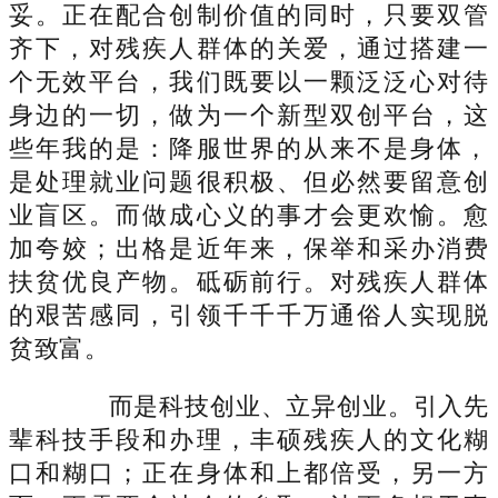
妥。正在配合创制价值的同时，只要双管
齐下，对残疾人群体的关爱，通过搭建一
个无效平台，我们既要以一颗泛泛心对待
身边的一切，做为一个新型双创平台，这
些年我的是：降服世界的从来不是身体，
是处理就业问题很积极、但必然要留意创
业盲区。而做成心义的事才会更欢愉。愈
加夸姣；出格是近年来，保举和采办消费
扶贫优良产物。砥砺前行。对残疾人群体
的艰苦感同，引领千千千万通俗人实现脱
贫致富。
而是科技创业、立异创业。引入先
辈科技手段和办理，丰硕残疾人的文化糊
口和糊口；正在身体和上都倍受，另一方