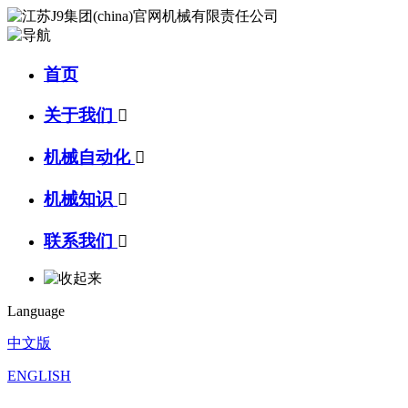
首页
关于我们

机械自动化

机械知识

联系我们

Language
中文版
ENGLISH