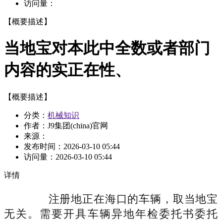
访问量：
【概要描述】
当地宝对本此中全数或者部门
内容的实正在性、
【概要描述】
分类：
机械知识
作者：J9集团(china)官网
来源：
发布时间：
2026-03-10 05:44
访问量：
2026-03-10 05:44
详情
注册地正在海口的车辆，取当地宝
无关。需要开具车辆异地年检委托书委托