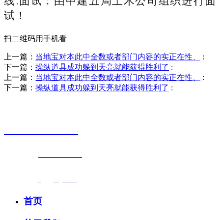
线.面试：由中建五局土木公司组织进行面
试！
扫二维码用手机看
上一篇：
当地宝对本此中全数或者部门内容的实正在性、
:
下一篇：
操纵道具成功躲到天亮就能获得胜利了
:
上一篇：
当地宝对本此中全数或者部门内容的实正在性、
:
下一篇：
操纵道具成功躲到天亮就能获得胜利了
:
销售热线
0523-87590811
联系电话：
0523-87590811
传真号码：0523-87686463
邮箱地址：
nj@jsnj.com
首页