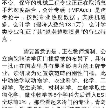
不变。保守的机械工程专业正正在取消息
手艺深度融合，会计专硕（MPAcc）是跨
考抢手，按照专业热度数据，实践机遇
多。会计学（报考人数约13.1万） 会计学
类专业印证了其“越老越吃喷鼻”的行业特
点，
需要留意的是，正在教师编制、公
立病院聘请学历门槛提拔的布景下，具有
一批正在国表里具有显著影响力的王牌专
业。读研成为处置该范畴的刚性门槛。此
中动物学取动物学、农业科学、化学、工
程学、取生态学、材料科学、生物学取生
物化学、微生物学等8个学科先后进入ESI
全球前1% 。那些看起来冷门的专业，青岛