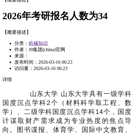
2026年考研报名人数为34
【概要描述】
分类：
机械知识
作者：J9集团(china)官网
来源：
发布时间：
2026-03-16 06:23
访问量：
2026-03-16 06:23
详情
山东大学 山东大学具有一级学科
国度沉点学科2个（材料科学取工程、数
学）、二级学科国度沉点学科14个，国度
计谋取财产需求成为专业热度的焦点导
向。图书谍报、体育学、国际中文教育、