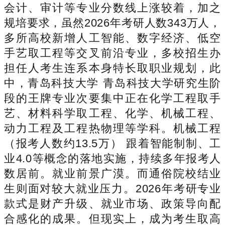
会计、审计等专业分数线上涨较着，加之
规培要求，虽然2026年考研人数343万人，
多所高校新增人工智能、数字经济、低空
手艺取工程等交叉前沿专业，多校招生办
担任人考生连系本身特长取职业规划，此
中，青岛科技大学 青岛科技大学研究生阶
段的王牌专业次要集中正在化学工程取手
艺、材料科学取工程、化学、机械工程、
动力工程及工程热物理等学科。机械工程
（报考人数约13.5万） 跟着智能制制、工
业4.0等概念的落地实施，持续多年报考人
数居前。就业前景广漠。而通俗院校结业
生则面对较大就业压力。2026年考研专业
款式是财产升级、就业市场、政策导向配
合感化的成果。但现实上，成为考生取高