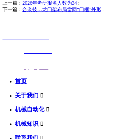
上一篇：
2026年考研报名人数为34
:
下一篇：
合杂技…龙门架布局雷同“门框”外形
:
销售热线
0523-87590811
联系电话：
0523-87590811
传真号码：0523-87686463
邮箱地址：
nj@jsnj.com
首页
关于我们

机械自动化

机械知识

联系我们
