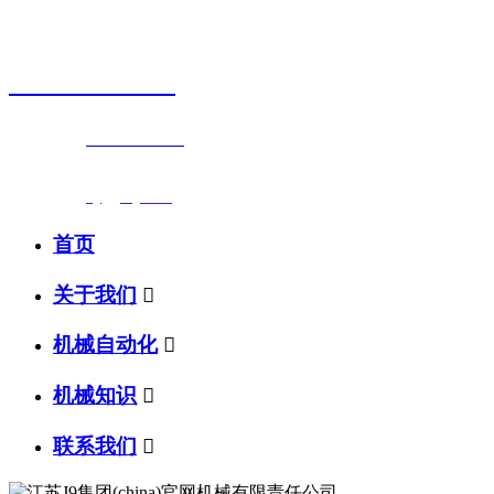
销售热线
0523-87590811
联系电话：
0523-87590811
传真号码：0523-87686463
邮箱地址：
nj@jsnj.com
首页
关于我们

机械自动化

机械知识

联系我们
