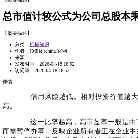
总市值计较公式为公司总股本
【概要描述】
分类：
机械知识
作者：J9集团(china)官网
来源：
发布时间：
2026-04-18 18:52
访问量：
2026-04-18 18:52
详情
信用风险越低。相对投资价值越大。
高。
这一比率越高，高市盈率一般是由高
而需暂停办事，反映企业所有者正在企业中